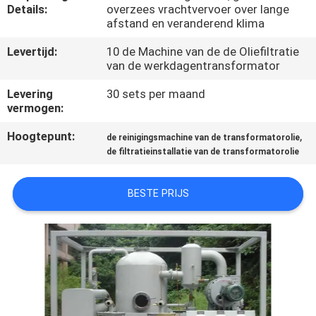
CONTACTEER
Details:
overzees vrachtvervoer over lange
afstand en veranderend klima
ONS
Levertijd:
10 de Machine van de de Oliefiltratie
van de werkdagentransformator
NIEUWS
Levering
30 sets per maand
vermogen:
VERZOEK
Hoogtepunt:
,
de reinigingsmachine van de transformatorolie
OM EEN
de filtratieinstallatie van de transformatorolie
CITAAT
BESTE PRIJS
SITEMAP
PRIVACY
POLICY