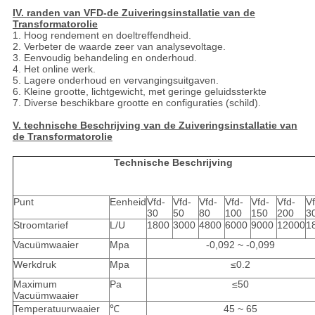
IV. randen van VFD-de Zuiveringsinstallatie van de
Transformatorolie
1. Hoog rendement en doeltreffendheid.
2. Verbeter de waarde zeer van analysevoltage.
3. Eenvoudig behandeling en onderhoud.
4. Het online werk.
5. Lagere onderhoud en vervangingsuitgaven.
6. Kleine grootte, lichtgewicht, met geringe geluidssterkte
7. Diverse beschikbare grootte en configuraties (schild).
V. technische Beschrijving van de Zuiveringsinstallatie van
de Transformatorolie
Technische Beschrijving
Punt
Eenheid
Vfd-
Vfd-
Vfd-
Vfd-
Vfd-
Vfd-
Vf
30
50
80
100
150
200
3
Stroomtarief
L/U
1800
3000
4800
6000
9000
12000
1
Vacuümwaaier
Mpa
-0,092 ~ -0,099
Werkdruk
Mpa
≤0.2
Maximum
Pa
≤50
Vacuümwaaier
Temperatuurwaaier
℃
45 ~ 65