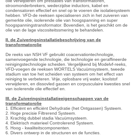
olie verwijderen om prestaties van transformatoren,
stroomonderbrekers, wederzijdse inductors, kabel en
condensatoren effectief en snel op te voeren die isolatiesysteem
hebben. VFD-de reeksen specialiseren zich in het zuiveren van
gemerkte olie, isolerende olie van hoogspanning en super
hoogspanningstransformator. Bovendien, is het geschikt om de
olie van de lage viscositeitssmering te behandelen.
II. de Zuiveringsinstallatiebeschrijving van de
transformatorolie
De reeks van NSH VF gebruikt coacervationtechnologie,
samenvoegende technologie, die technologie en geraffineerde
reinigingstechnologie scheiden. Vergelijkend bij Modelvf-reeks,
VFD-voegen de reeksen WORTELS Vacuümsysteem, tweede
stadium van toe het scheiden van systeem om het effect van
reiniging te verbeteren. Vrije, oplosbare vrij water, koolstof
verwijderen, en dissovled gassen en corpusculaire kwesties snel
van isolerende olie effectief en.
III. de Zuiveringsinstallatieeigenschappen van de
transformatorolie
1. Efficiënt en efficiënt Dehydratie (het Ontgassen) Systeem.
2. Hoge precisie Filtrerend Systeem.
3. Krachtig dubbel stadia Vacuümsysteem.
4. Elektrisch materieel Controlerend Systeem.
5. Hoog - kwaliteitscomponenten.
6. Divers ontwerp in de structuren en de functies.