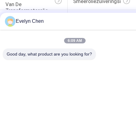
Smeeroliezuiveringsinstalla
Van De 
Transformatorolie
De Hydraulische 
Turbine Olie Purifier
Evelyn Chen
Machine Van De 
Oliefiltratie
6:09 AM
Good day, what product are you looking for?