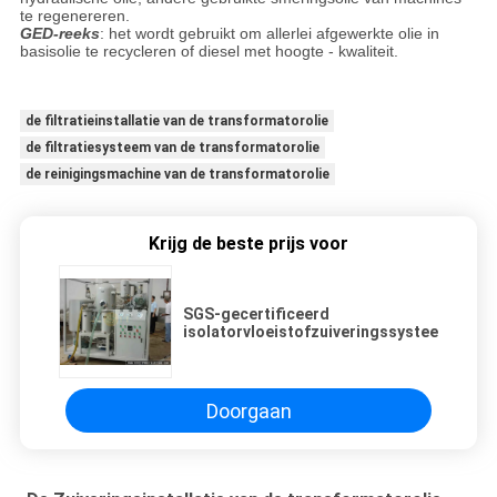
te regenereren.
GED-reeks
: het wordt gebruikt om allerlei afgewerkte olie in
basisolie te recycleren of diesel met hoogte - kwaliteit.
de filtratieinstallatie van de transformatorolie
de filtratiesysteem van de transformatorolie
de reinigingsmachine van de transformatorolie
Krijg de beste prijs voor
SGS-gecertificeerd
isolatorvloeistofzuiveringssysteem
Doorgaan