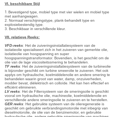
VI. beschikbare Stijl
1.
Bevestigend type, mobiel type met vier wielen en mobiel type
met aanhangwagen.
2. Normaal verschijningstype, plank-behandelt type en
explosiebestendig type.
3. Beschikbaar in verschillende kleur.
VII. relatieve Reeks:
VFD-reeks
: Het de zuiveringsinstallatiesysteem van de
isolatieolie specialiseert zich in het zuiveren van gemerkte olie,
isolatieolie van hoogspanning en super
hoogspanningstransformator. Bovendien, is het geschikt om de
olie van de lage viscositeitssmering te behandelen.
TF reeks
: Het de zuiveringsinstallatiesysteem van de turbineolie
is bijzonder geschikt om turbine smeerolie te zuiveren. Het ook
applys om hydraulische, koelmiddelenolie en andere smering te
behandelen waarin groot van water, damp, onzuiverheden,
modder bevat, diëlektrisch en colloïde. Het kan hen effectief en
efficiënt elimineren.
LV reeks
: Het de Filtersysteem van de smeringsolie is geschikt
vooral om hydraulische olie, machineolie, koelmiddelenolie en
verschillende andere smeringsolie te zuiveren en te herstellen.
GER reeks
: Het gebruikte systeem van de olieregeneratie is
geschikt om gebruikte verbrandingsmotorolie met inbegrip van
dieselmotorolie, de olie van de benzinemotor, en gebruikte
hydraulische olie, andere gebruikte smeringsolie van machines