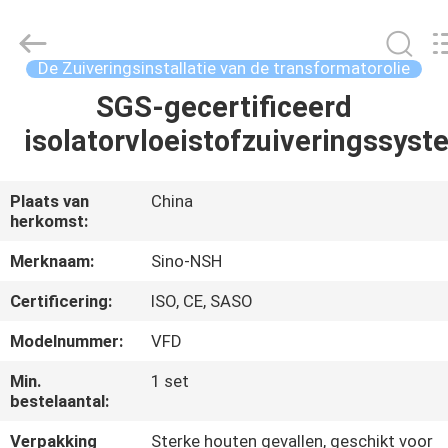
NSH
Oil
Purifier
Manufacture
Co.,
De Zuiveringsinstallatie van de transformatorolie
Ltd.
All
Rights
SGS-gecertificeerd
HUIS
Reserved.
isolatorvloeistofzuiveringssys
PRODUCTEN
Plaats van
China
herkomst:
ONGEVEER
ONS
Merknaam:
Sino-NSH
Certificering:
ISO, CE, SASO
FABRIEKSREIS
Modelnummer:
VFD
Min.
1 set
KWALITEITSCONTROLE
bestelaantal:
Verpakking
Sterke houten gevallen, geschikt voor