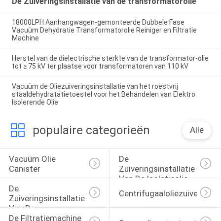
De Zuiveringsinstallatie van de transformatorolie
18000LPH Aanhangwagen-gemonteerde Dubbele Fase
Vacuüm Dehydratie Transformatorolie Reiniger en Filtratie
Machine
Herstel van de dielectrische sterkte van de transformator-olie
tot ≥ 75 kV ter plaatse voor transformatoren van 110 kV
Vacuüm de Oliezuiveringsinstallatie van het roestvrij
staaldehydratatietoestel voor het Behandelen van Elektro
Isolerende Olie
populaire categorieën
Alle
Vacuüm Olie 
De 
Canister
Zuiveringsinstallatie 
Van De Isolatieolie
De 
Centrifugaaloliezuiveringsin
Zuiveringsinstallatie 
Van De 
De Filtratiemachine 
Transformatorolie