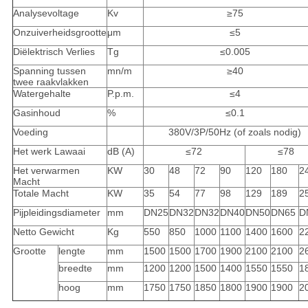
Analysevoltage
Kv
≥75
Onzuiverheidsgrootte
μm
≤5
Diëlektrisch Verlies
Tg
≤0.005
Spanning tussen
mn/m
≥40
twee raakvlakken
Watergehalte
P.p.m.
≤4
Gasinhoud
%
≤0.1
Voeding
380V/3P/50Hz (of zoals nodig)
Het werk Lawaai
dB (A)
≤72
≤78
Het verwarmen
KW
30
48
72
90
120
180
2
Macht
Totale Macht
KW
35
54
77
98
129
189
2
Pijpleidingsdiameter
mm
DN25
DN32
DN32
DN40
DN50
DN65
D
Netto Gewicht
Kg
550
850
1000
1100
1400
1600
2
Grootte
lengte
mm
1500
1500
1700
1900
2100
2100
2
breedte
mm
1200
1200
1500
1400
1550
1550
1
hoog
mm
1750
1750
1850
1800
1900
1900
2