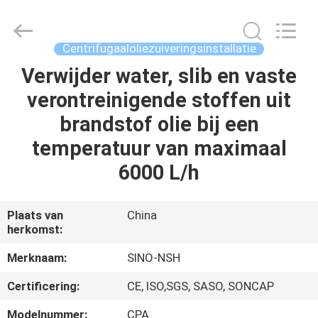
NSH
Oil
Purifier
Manufacture
Co.,
Centrifugaaloliezuiveringsinstallatie
Ltd.
All
Rights
Verwijder water, slib en vaste
HUIS
Reserved.
verontreinigende stoffen uit
PRODUCTEN
brandstof olie bij een
temperatuur van maximaal
ONGEVEER
6000 L/h
ONS
Plaats van
China
herkomst:
FABRIEKSREIS
Merknaam:
SINO-NSH
KWALITEITSCONTROLE
Certificering:
CE, ISO,SGS, SASO, SONCAP
Modelnummer:
CPA