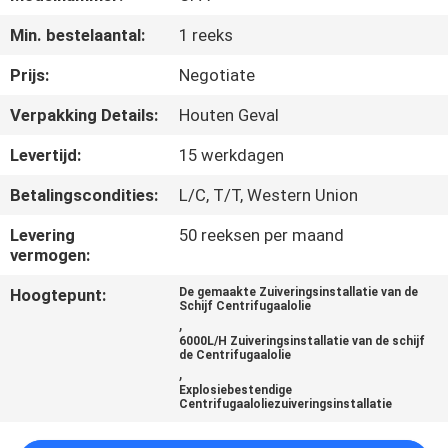
CONTACTEER
Min. bestelaantal:
1 reeks
ONS
Prijs:
Negotiate
NIEUWS
Verpakking Details:
Houten Geval
Levertijd:
15 werkdagen
VERZOEK
Betalingscondities:
L/C, T/T, Western Union
OM EEN
CITAAT
Levering
50 reeksen per maand
vermogen:
Hoogtepunt:
De gemaakte Zuiveringsinstallatie van de
SITEMAP
Schijf Centrifugaalolie
,
6000L/H Zuiveringsinstallatie van de schijf
de Centrifugaalolie
PRIVACY
,
Explosiebestendige
POLICY
Centrifugaaloliezuiveringsinstallatie