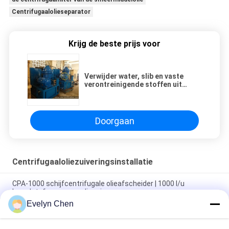
Centrifugaalolieseparator
Krijg de beste prijs voor
Verwijder water, slib en vaste
verontreinigende stoffen uit
brandstof olie bij een temperatuur
van maximaal 6000 L/h
Doorgaan
Centrifugaaloliezuiveringsinstallatie
CPA-1000 schijfcentrifugale olieafscheider | 1000 l/u
brandstof- en smeeroliezuiveraar
Evelyn Chen
Verwijder water, slib en vaste verontreinigende stoffen uit
brandstof olie bij een temperatuur van maximaal 6000 L/h