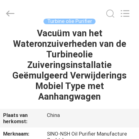
NSH
Oil
Purifier
Manufacture
Co.,
Turbine olie Purifier
Ltd.
All
Rights
Vacuüm van het
HUIS
Reserved.
Wateronzuiverheden van de
PRODUCTEN
Turbineolie
Zuiveringsinstallatie
ONGEVEER
Geëmulgeerd Verwijderings
ONS
Mobiel Type met
Aanhangwagen
FABRIEKSREIS
Plaats van
China
KWALITEITSCONTROLE
herkomst:
Merknaam:
SINO-NSH Oil Purifier Manufacture