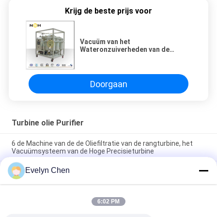
Krijg de beste prijs voor
Vacuüm van het
Wateronzuiverheden van de
Turbineolie Zuiveringsinstallatie
Geëmulgeerd Verwijderings
Mobiel Type met Aanhangwagen
Doorgaan
Turbine olie Purifier
6 de Machine van de de Oliefiltratie van de rangturbine, het
Vacuümsysteem van de Hoge Precisieturbine
Evelyn Chen
Olie die de Vacuüm van het de Regeneratiesysteem van de
Turbineolie Hoge Prestaties recycleren
Van de de Oliezuiveringsinstallatie van de elektrische
6:02 PM
centraleturbine van het de Vochtigheidsdeeltje de
Verwijdering 600-18000L/H Met geringe geluidssterkte