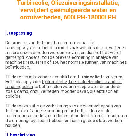
Turbineolie, Oliezuiveringsinstallatie,
verwijdert geëmulgeerde water en
onzuiverheden, 600LPH-18000LPH
I. toepassing
De smering van turbine of ander materiaal die
smeringssysteem hebben moet vaak wegens damp, water en
andere onzuiverheden worden vervangen die met het wordt
gemengd. Anders, zou de olieverslechtering in analyse van
machines resulteren of zou het normale runnen van machines
beïnvloeden.
TF de reeks is bijzonder geschikt om
turbineolie
te zuiveren.
Het ook applys om
hydraulische, koelmiddelenolie en andere
smeringsoliën
te behandelen waarin hoop water en anderen
zoals damp, onzuiverheden, modder bevat, diëlektrisch en
colloïde.
TF de reeks zal in de verbetering van de eigenschappen van
turbineolie of andere smering en het uitbreiden van de
onderhoudsperiode van turbines of ander materiaal resulteren
die smeringssysteem hebben en hen in goede staat werken
houden.
II. beschrijving