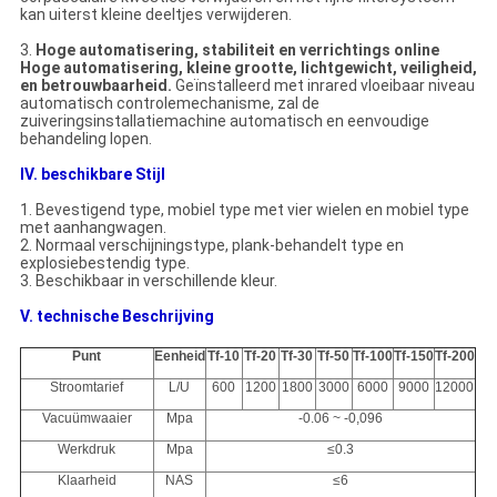
kan uiterst kleine deeltjes verwijderen.
3.
Hoge automatisering, stabiliteit en verrichtings online
Hoge automatisering, kleine grootte, lichtgewicht, veiligheid,
en betrouwbaarheid.
Geïnstalleerd met inrared vloeibaar niveau
automatisch controlemechanisme, zal de
zuiveringsinstallatiemachine automatisch en eenvoudige
behandeling lopen.
IV. beschikbare Stijl
1.
Bevestigend type, mobiel type met vier wielen en mobiel type
met aanhangwagen.
2.
Normaal verschijningstype, plank-behandelt type en
explosiebestendig type.
3.
Beschikbaar in verschillende kleur.
V. technische Beschrijving
Punt
Eenheid
Tf-10
Tf-20
Tf-30
Tf-50
Tf-100
Tf-150
Tf-200
Stroomtarief
L/U
600
1200
1800
3000
6000
9000
12000
Vacuümwaaier
Mpa
-0.06 ~ -0,096
Werkdruk
Mpa
≤0.3
Klaarheid
NAS
≤6