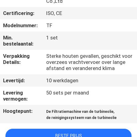
Co.,Ltd
CONTACTEER
ONS
Certificering:
ISO, CE
Modelnummer:
TF
NIEUWS
Min.
1 set
bestelaantal:
VERZOEK
Verpakking
Sterke houten gevallen, geschikt voor
OM EEN
Details:
overzees vrachtvervoer over lange
afstand en veranderend klima
CITAAT
Levertijd:
10 werkdagen
SITEMAP
Levering
50 sets per maand
vermogen:
PRIVACY
Hoogtepunt:
,
De Filtratiemachine van de turbineolie
de reinigingssysteem van de turbineolie
POLICY
BESTE PRIJS