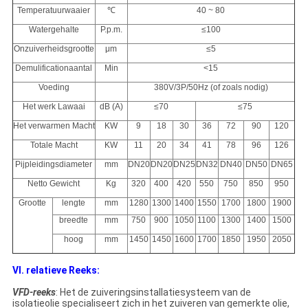
Temperatuurwaaier
℃
40 ~ 80
Watergehalte
P.p.m.
≤100
Onzuiverheidsgrootte
μm
≤5
Demulificationaantal
Min
<15
Voeding
380V/3P/50Hz (of zoals nodig)
Het werk Lawaai
dB (A)
≤70
≤75
Het verwarmen Macht
KW
9
18
30
36
72
90
120
Totale Macht
KW
11
20
34
41
78
96
126
Pijpleidingsdiameter
mm
DN20
DN20
DN25
DN32
DN40
DN50
DN65
Netto Gewicht
Kg
320
400
420
550
750
850
950
Grootte
lengte
mm
1280
1300
1400
1550
1700
1800
1900
breedte
mm
750
900
1050
1100
1300
1400
1500
hoog
mm
1450
1450
1600
1700
1850
1950
2050
VI. relatieve Reeks:
VFD-reeks
: Het de zuiveringsinstallatiesysteem van de
isolatieolie specialiseert zich in het zuiveren van gemerkte olie,