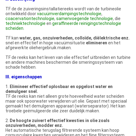
TF de
de
zuiveringsinstallatiereeks wordt van
de
turbineolie
ontwikkeld door
vacuümverdampingstechnologie
,
coacervationtechnologie
,
samenvoegende technologie
, die
techniektechnologie
en
geraffineerde reinigingstechnologie
scheiden
.
TF kan
water, gas, onzuiverheden, colloïde, diëlektrische enz.
snel en effectief in hoge vacuümsituatie
elimineren
en het
afgewerkte oliehergebruik maken.
TF de reeks kan het leven van olie effectief uitbreiden en turbine
en andere machines beschermen die smeringssysteem van
schade hebben.
III. eigenschappen
1.
Elimineer effectief oplosbaar en opgelost water en
demulgeer snel.
TF de reeks kan niet alleen grote hoeveelheid water scheiden
maar ook spoorwater verwijderen uit olie. Gepast met speciaal
gemaakt het demulgeren apparaat (waterseparator). Het kan
troebele geëmulgeerde olie zeer duidelijk maken.
2.
De hoogte zuivert effectief kwesties in olie zoals
onzuiverheden, modder enz.
Het automatische terugslag filtrerende systeem kan hoop
corpusculaire kwesties verwijderen en het fijne filtersysteem