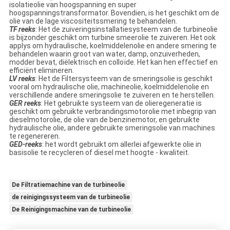
isolatieolie van hoogspanning en super
hoogspanningstransformator. Bovendien, is het geschikt om de
olie van de lage viscositeitssmering te behandelen.
TF reeks
: Het de zuiveringsinstallatiesysteem van de turbineolie
is bijzonder geschikt om turbine smeerolie te zuiveren. Het ook
applys om hydraulische, koelmiddelenolie en andere smering te
behandelen waarin groot van water, damp, onzuiverheden,
modder bevat, diëlektrisch en colloïde. Het kan hen effectief en
efficiënt elimineren.
LV reeks
: Het de Filtersysteem van de smeringsolie is geschikt
vooral om hydraulische olie, machineolie, koelmiddelenolie en
verschillende andere smeringsolie te zuiveren en te herstellen.
GER reeks
: Het gebruikte systeem van de olieregeneratie is
geschikt om gebruikte verbrandingsmotorolie met inbegrip van
dieselmotorolie, de olie van de benzinemotor, en gebruikte
hydraulische olie, andere gebruikte smeringsolie van machines
te regenereren.
GED-reeks
: het wordt gebruikt om allerlei afgewerkte olie in
basisolie te recycleren of diesel met hoogte - kwaliteit.
De Filtratiemachine van de turbineolie
de reinigingssysteem van de turbineolie
De Reinigingsmachine van de turbineolie