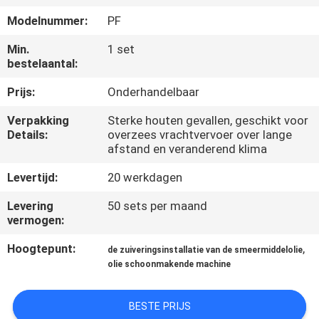
CONTACTEER
Modelnummer:
PF
ONS
Min.
1 set
bestelaantal:
NIEUWS
Prijs:
Onderhandelbaar
VERZOEK
Verpakking
Sterke houten gevallen, geschikt voor
Details:
overzees vrachtvervoer over lange
OM EEN
afstand en veranderend klima
CITAAT
Levertijd:
20 werkdagen
Levering
50 sets per maand
SITEMAP
vermogen:
Hoogtepunt:
,
de zuiveringsinstallatie van de smeermiddelolie
PRIVACY
olie schoonmakende machine
POLICY
BESTE PRIJS