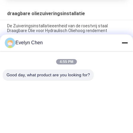
draagbare oliezuiveringsinstallatie
De Zuiveringsinstallatieeenheid van de roestvrij staal
Draagbare Olie voor Hydraulisch Oliehoog rendement
Evelyn Chen
Het vacuüm van het de Zuiveringsinstallatie6000l/h Mobiele
Systeem 135Kw van de Transformator Draagbare Olie
Dubbele Stadium
4:55 PM
0.75kw smeringsolie Recyclingsmachine met Dubbele
Stadiumfilter
Good day, what product are you looking for?
populaire categorieën
Alle
Vacuüm Olie 
De 
Canister
Zuiveringsinstallatie 
Van De Isolatieolie
De 
Centrifugaaloliezuiveringsin
Zuiveringsinstallatie 