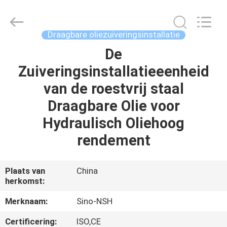
NSH
Oil
Purifier
Manufacture
Co.,
Draagbare oliezuiveringsinstallatie
Ltd.
All
Rights
De
HUIS
Reserved.
Zuiveringsinstallatieeenheid
PRODUCTEN
van de roestvrij staal
Draagbare Olie voor
ONGEVEER
Hydraulisch Oliehoog
ONS
rendement
FABRIEKSREIS
Plaats van
China
herkomst:
KWALITEITSCONTROLE
Merknaam:
Sino-NSH
Certificering:
ISO,CE