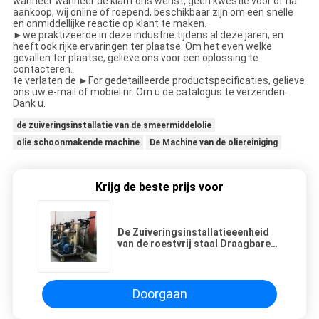
wanneer wanneer de klant ons wenst, geen kwestie vóór of na
aankoop, wij online of roepend, beschikbaar zijn om een snelle
en onmiddellijke reactie op klant te maken.
►we praktizeerde in deze industrie tijdens al deze jaren, en
heeft ook rijke ervaringen ter plaatse. Om het even welke
gevallen ter plaatse, gelieve ons voor een oplossing te
contacteren.
te verlaten de ►For gedetailleerde productspecificaties, gelieve
ons uw e-mail of mobiel nr. Om u de catalogus te verzenden.
Dank u.
de zuiveringsinstallatie van de smeermiddelolie
olie schoonmakende machine
De Machine van de oliereiniging
Krijg de beste prijs voor
De Zuiveringsinstallatieeenheid
van de roestvrij staal Draagbare
Olie voor Hydraulisch Oliehoog
rendement
Doorgaan