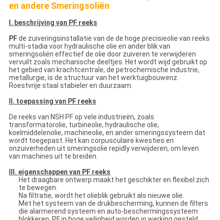
en andere Smeringsoliën
I. beschrijving van PF reeks
PF
de zuiveringsinstallatie van de de hoge precisieolie van reeks
multi-stadia voor hydraulische olie en ander blik van
smeringsoliën effectief de olie door zuiveren te verwijderen
vervuilt zoals mechanische deeltjes. Het wordt wijd gebruikt op
het gebied van krachtcentrale, de petrochemische industrie,
metallurgie, is de structuur van het werktuigbouwenz.
Roestvrije staal stabieler en duurzaam.
II. toepassing van PF reeks
De reeks van NSH PF op vele industrieën, zoals
transformatorolie, turbineolie, hydraulische olie,
koelmiddelenolie, machineolie, en ander smeringssysteem dat
wordt toegepast. Het kan corpusculaire kwesties en
onzuiverheden uit smeringsolie repidly verwijderen, om leven
van machines uit te breiden.
III. eigenschappen van PF reeks
Het draagbare ontwerp maakt het geschikter en flexibel zich
te bewegen.
Na filtratie, wordt het olieblik gebruikt als nieuwe olie.
Met het systeem van de drukbescherming, kunnen de filters
die alarmerend systeem en auto-beschermingssysteem
blokkeren, PF in hoge veiligheid worden in werking gesteld.