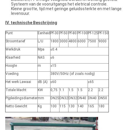
Systeem van de vooruitgangs het eletrical controle.
Kleine grootte, tijd met geringe geluidssterkte en met lange
levensuur.
IV. technische Beschrijving
Punt
Eenheid
Pf-30
Pf-50
Pf-80
Pf-100
Pf-125
Pf-150
Stroomtarief
L/U
1800
3000
4800
6000
7500
9000
Werkdruk
Mpa
≤0.4
Klaarheid
NAS
≤6
Hoogte
m
≥15
Voeding
380V/50Hz (of zoals nodig)
Het werk Lawaai
dB (A)
≤60
≤65
Totale Macht
KW
0,75
1.1
1.5
1.5
2.2
2.2
Pijpleidingsdiameter
mm
DN25
DN32
DN32
DN40
DN40
DN50
Netto Gewicht
Kg
100
115
130
140
165
180