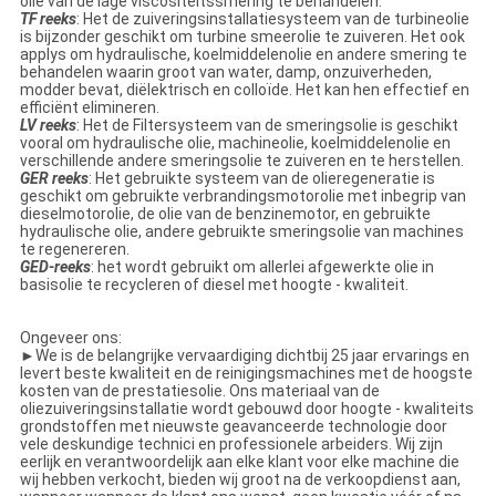
olie van de lage viscositeitssmering te behandelen.
TF reeks
: Het de zuiveringsinstallatiesysteem van de turbineolie
is bijzonder geschikt om turbine smeerolie te zuiveren. Het ook
applys om hydraulische, koelmiddelenolie en andere smering te
behandelen waarin groot van water, damp, onzuiverheden,
modder bevat, diëlektrisch en colloïde. Het kan hen effectief en
efficiënt elimineren.
LV reeks
: Het de Filtersysteem van de smeringsolie is geschikt
vooral om hydraulische olie, machineolie, koelmiddelenolie en
verschillende andere smeringsolie te zuiveren en te herstellen.
GER reeks
: Het gebruikte systeem van de olieregeneratie is
geschikt om gebruikte verbrandingsmotorolie met inbegrip van
dieselmotorolie, de olie van de benzinemotor, en gebruikte
hydraulische olie, andere gebruikte smeringsolie van machines
te regenereren.
GED-reeks
: het wordt gebruikt om allerlei afgewerkte olie in
basisolie te recycleren of diesel met hoogte - kwaliteit.
Ongeveer ons:
►We is de belangrijke vervaardiging dichtbij 25 jaar ervarings en
levert beste kwaliteit en de reinigingsmachines met de hoogste
kosten van de prestatiesolie. Ons materiaal van de
oliezuiveringsinstallatie wordt gebouwd door hoogte - kwaliteits
grondstoffen met nieuwste geavanceerde technologie door
vele deskundige technici en professionele arbeiders. Wij zijn
eerlijk en verantwoordelijk aan elke klant voor elke machine die
wij hebben verkocht, bieden wij groot na de verkoopdienst aan,