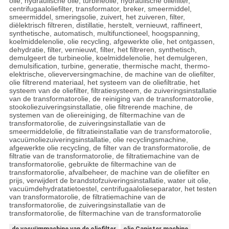
olie, hydraulische olie, turbineolie, hydraulische oliefilter,
centrifugaaloliefilter, transformator, breker, smeermiddel,
smeermiddel, smeringsolie, zuivert, het zuiveren, filter,
diëlektrisch filtreren, distillatie, herstelt, vernieuwt, raffineert,
synthetische, automatisch, multifunctioneel, hoogspanning,
koelmiddelenolie, olie recycling, afgewerkte olie, het ontgassen,
dehydratie, filter, vernieuwt, filter, het filtreren, synthetisch,
demulgeert de turbineolie, koelmiddelenolie, het demulgeren,
demulsification, turbine, generatie, thermische macht, thermo-
elektrische, olieverversingmachine, de machine van de oliefilter,
olie filtrerend materiaal, het systeem van de oliefiltratie, het
systeem van de oliefilter, filtratiesysteem, de zuiveringsinstallatie
van de transformatorolie, de reiniging van de transformatorolie,
stookoliezuiveringsinstallatie, olie filtrerende machine, de
systemen van de oliereiniging, de filtermachine van de
transformatorolie, de zuiveringsinstallatie van de
smeermiddelolie, de filtratieinstallatie van de transformatorolie,
vacuümoliezuiveringsinstallatie, olie recyclingsmachine,
afgewerkte olie recycling, de filter van de transformatorolie, de
filtratie van de transformatorolie, de filtratiemachine van de
transformatorolie, gebruikte de filtermachine van de
transformatorolie, afvalbeheer, de machine van de oliefilter en
prijs, verwijdert de brandstofzuiveringsinstallatie, water uit olie,
vacuümdehydratatietoestel, centrifugaalolieseparator, het testen
van transformatorolie, de filtratiemachine van de
transformatorolie, de zuiveringsinstallatie van de
transformatorolie, de filtermachine van de transformatorolie