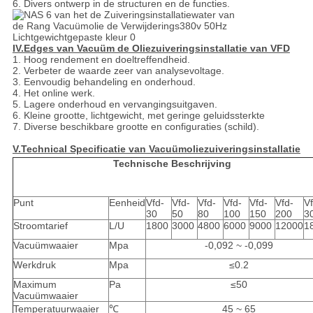
6. Divers ontwerp in de structuren en de functies.
IV.Edges van Vacuüm de Oliezuiveringsinstallatie van VFD
1. Hoog rendement en doeltreffendheid.
2. Verbeter de waarde zeer van analysevoltage.
3. Eenvoudig behandeling en onderhoud.
4. Het online werk.
5. Lagere onderhoud en vervangingsuitgaven.
6. Kleine grootte, lichtgewicht, met geringe geluidssterkte
7. Diverse beschikbare grootte en configuraties (schild).
V.Technical Specificatie van Vacuümoliezuiveringsinstallatie
Technische Beschrijving
Punt
Eenheid
Vfd-
Vfd-
Vfd-
Vfd-
Vfd-
Vfd-
Vf
30
50
80
100
150
200
3
Stroomtarief
L/U
1800
3000
4800
6000
9000
12000
1
Vacuümwaaier
Mpa
-0,092 ~ -0,099
Werkdruk
Mpa
≤0.2
Maximum
Pa
≤50
Vacuümwaaier
Temperatuurwaaier
℃
45 ~ 65