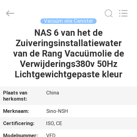
NSH
Oil
Purifier
Manufacture
Co.,
Vacuüm olie Canister
Ltd.
All
Rights
NAS 6 van het de
HUIS
Reserved.
Zuiveringsinstallatiewater
PRODUCTEN
van de Rang Vacuümolie de
Verwijderings380v 50Hz
ONGEVEER
Lichtgewichtgepaste kleur
ONS
Plaats van
China
herkomst:
FABRIEKSREIS
Merknaam:
Sino-NSH
KWALITEITSCONTROLE
Certificering:
ISO, CE
Modelnummer:
VFD