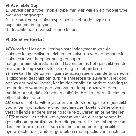
VI.Available Stijl
1. Bevestigend type, mobiel type met vier wielen en mobiel type
met aanhangwagen.
2. Normaal verschijningstype, plank-behandelt type en
explosiebestendig type.
3. Beschikbaar in verschillende kleur.
VII.Relative Reeks:
VFD-reeks
: Het de zuiveringsinstallatiesysteem van de
isolatieolie specialiseert zich in het zuiveren van gemerkte olie,
isolatieolie van hoogspanning en super
hoogspanningstransformator. Bovendien, is het geschikt om de
olie van de lage viscositeitssmering te behandelen.
TF reeks
: Het de zuiveringsinstallatiesysteem van de turbineolie
is bijzonder geschikt om turbine smeerolie te zuiveren. Het ook
applys om hydraulische, koelmiddelenolie en andere smering te
behandelen waarin groot van water, damp, onzuiverheden,
modder bevat, diëlektrisch en colloïde. Het kan hen effectief en
efficiënt elimineren.
LV reeks
: Het de Filtersysteem van de smeringsolie is geschikt
vooral om hydraulische olie, machineolie, koelmiddelenolie en
verschillende andere smeringsolie te zuiveren en te herstellen.
GER reeks
: Het gebruikte systeem van de olieregeneratie is
geschikt om gebruikte verbrandingsmotorolie met inbegrip van
dieselmotorolie, de olie van de benzinemotor, en gebruikte
hydraulische olie, andere gebruikte smeringsolie van machines