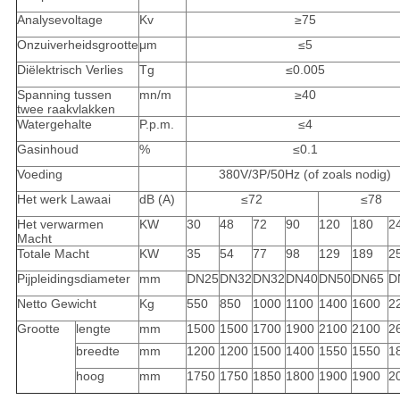
Analysevoltage
Kv
≥75
Onzuiverheidsgrootte
μm
≤5
Diëlektrisch Verlies
Tg
≤0.005
Spanning tussen
mn/m
≥40
twee raakvlakken
Watergehalte
P.p.m.
≤4
Gasinhoud
%
≤0.1
Voeding
380V/3P/50Hz (of zoals nodig)
Het werk Lawaai
dB (A)
≤72
≤78
Het verwarmen
KW
30
48
72
90
120
180
2
Macht
Totale Macht
KW
35
54
77
98
129
189
2
Pijpleidingsdiameter
mm
DN25
DN32
DN32
DN40
DN50
DN65
D
Netto Gewicht
Kg
550
850
1000
1100
1400
1600
2
Grootte
lengte
mm
1500
1500
1700
1900
2100
2100
2
breedte
mm
1200
1200
1500
1400
1550
1550
1
hoog
mm
1750
1750
1850
1800
1900
1900
2