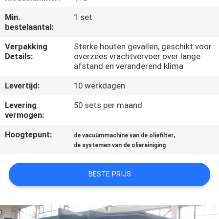
CONTACTEER
Min.
1 set
ONS
bestelaantal:
Verpakking
Sterke houten gevallen, geschikt voor
NIEUWS
Details:
overzees vrachtvervoer over lange
afstand en veranderend klima
VERZOEK
Levertijd:
10 werkdagen
OM EEN
Levering
50 sets per maand
CITAAT
vermogen:
Hoogtepunt:
,
de vacuümmachine van de oliefilter
SITEMAP
de systemen van de oliereiniging
BESTE PRIJS
PRIVACY
POLICY