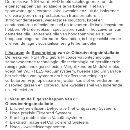
De reeks van NSH wordt VFD hoofdzakelijk gebruikt om de
eigenschappen van isolatieolie te verbeteren. Het kan
spoorwater, gas, corpusculaire kwesties enz. uit de isolerende
olie verwijderen om prestaties van transformatoren,
stroomonderbrekers, wederzijdse inductors, kabel en
condensatoren effectief en snel op te voeren die isolatiesysteem
hebben. VFD-de reeksen specialiseren zich in het zuiveren van
gemerkte olie, isolerende olie van hoogspanning en super
hoogspanningstransformator. Bovendien, is het geschikt om de
olie van de lage viscositeitssmering te behandelen.
II.Vacuum
de
Beschrijving
van
de
Oliezuiveringsinstallatie
De reeks van NSH VFD gebruikt coacervationtechnologie,
samenvoegende technologie, die technologie en geraffineerde
reinigingstechnologie scheiden. Vergelijkend bij Modelvf-reeks,
voegt het WORTELS Vacuümsysteem, tweede stadium van toe
het scheiden van systeem om het effect van reiniging te
verbeteren. Vrije, oplosbare vrij water, koolstof verwijderen, en
dissovled gassen en corpusculaire kwesties snel van isolerende
olie effectief en.
III.Vacuum
de
Eigenschappen
van
de
Oliezuiveringsinstallatie
1. Efficiënt en efficiënt Dehydratie (het Ontgassen) Systeem.
2. Hoge precisie Filtrerend Systeem.
3. Krachtig dubbel stadia Vacuümsysteem.
4. Elektrisch materieel Controlerend Systeem.
5. Hoog - kwaliteitscomponenten.