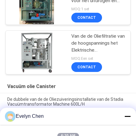
voor het uitdrogen en
ontgassen van
MOQ:1 set
transformatorolie
CONTACT
Van de de Oliefiltratie van
de hoogspannings het
Elektrische
Transformator de
MOQ:Een set
Machine Horizontale
CONTACT
Online Werk
Vacuüm olie Canister
De dubbele van de de Oliezuiveringsinstallatie van de Stadia
Vacuümtransformator Machine 600L/H
Evelyn Chen
Vuurvast Fosfaat Ester Vacuum Oil Purifier Dehydration
3000L/H
ABB-de Dehydratiemachine van de Isolatieolie voor
6:20 AM