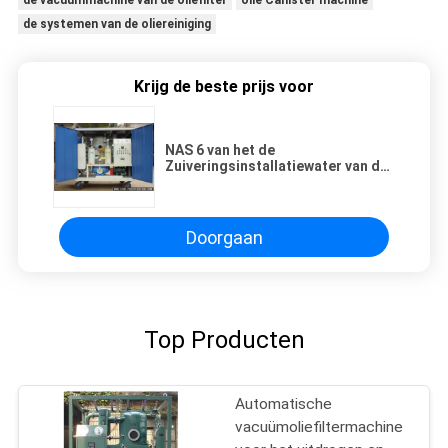
de vacuümmachine van de oliefilter
olie Canister machine
de systemen van de oliereiniging
Krijg de beste prijs voor
NAS 6 van het de
Zuiveringsinstallatiewater van de
Rang Vacuümolie de
Verwijderings380v 50Hz
Lichtgewichtgepaste kleur
Doorgaan
Top Producten
Automatische
vacuümoliefiltermachine