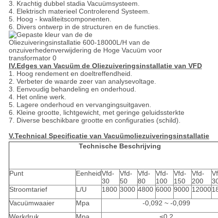
3. Krachtig dubbel stadia Vacuümsysteem.
4. Elektrisch materieel Controlerend Systeem.
5. Hoog - kwaliteitscomponenten.
6. Divers ontwerp in de structuren en de functies.
IV.Edges van Vacuüm de Oliezuiveringsinstallatie van VFD
1. Hoog rendement en doeltreffendheid.
2. Verbeter de waarde zeer van analysevoltage.
3. Eenvoudig behandeling en onderhoud.
4. Het online werk.
5. Lagere onderhoud en vervangingsuitgaven.
6. Kleine grootte, lichtgewicht, met geringe geluidssterkte
7. Diverse beschikbare grootte en configuraties (schild).
V.Technical Specificatie van Vacuümoliezuiveringsinstallatie
Technische Beschrijving
Punt
Eenheid
Vfd-
Vfd-
Vfd-
Vfd-
Vfd-
Vfd-
Vf
30
50
80
100
150
200
3
Stroomtarief
L/U
1800
3000
4800
6000
9000
12000
1
Vacuümwaaier
Mpa
-0,092 ~ -0,099
Werkdruk
Mpa
≤0.2