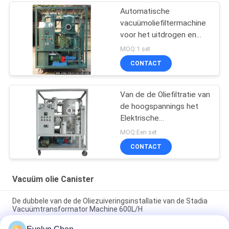
Automatische
vacuümoliefiltermachine
voor het uitdrogen en
ontgassen van
MOQ:1 set
transformatorolie
CONTACT
Van de de Oliefiltratie van
de hoogspannings het
Elektrische
Transformator de
MOQ:Een set
Machine Horizontale
CONTACT
Online Werk
Vacuüm olie Canister
De dubbele van de de Oliezuiveringsinstallatie van de Stadia
Vacuümtransformator Machine 600L/H