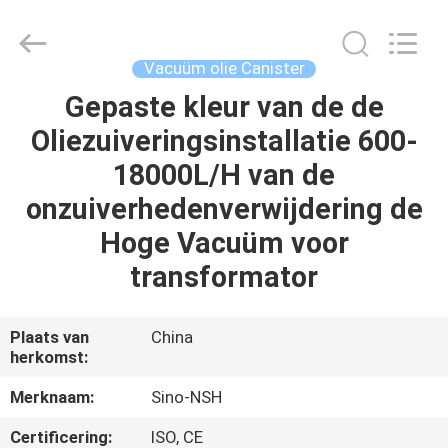
NSH
Oil
Purifier
Manufacture
Co.,
Vacuüm olie Canister
Ltd.
All
Rights
Gepaste kleur van de de
HUIS
Reserved.
Oliezuiveringsinstallatie 600-
PRODUCTEN
18000L/H van de
onzuiverhedenverwijdering de
ONGEVEER
Hoge Vacuüm voor
ONS
transformator
FABRIEKSREIS
Plaats van
China
herkomst:
KWALITEITSCONTROLE
Merknaam:
Sino-NSH
Certificering:
ISO, CE