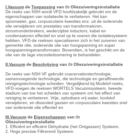
I.Vacuum
de
Toepassing
van
de
Oliezuiveringsinstallatie
De reeks van NSH wordt VFD hoofdzakelijk gebruikt om de
eigenschappen van isolatieolie te verbeteren. Het kan
spoorwater, gas, corpusculaire kwesties enz. uit de isolerende
olie verwijderen om prestaties van transformatoren,
stroomonderbrekers, wederzijdse inductors, kabel en
condensatoren effectief en snel op te voeren die isolatiesysteem
hebben. VFD-de reeksen specialiseren zich in het zuiveren van
gemerkte olie, isolerende olie van hoogspanning en super
hoogspanningstransformator. Bovendien, is het geschikt om de
olie van de lage viscositeitssmering te behandelen.
II.Vacuum
de
Beschrijving
van
de
Oliezuiveringsinstallatie
De reeks van NSH VF gebruikt coacervationtechnologie,
samenvoegende technologie, die technologie en geraffineerde
reinigingstechnologie scheiden. Vergelijkend bij Modelvf-reeks,
VFD-voegen de reeksen WORTELS Vacuümsysteem, tweede
stadium van toe het scheiden van systeem om het effect van
reiniging te verbeteren. Vrije, oplosbare vrij water, koolstof
verwijderen, en dissovled gassen en corpusculaire kwesties snel
van isolerende olie effectief en.
III.Vacuum
de
Eigenschappen
van
de
Oliezuiveringsinstallatie
1. Efficiënt en efficiënt Dehydratie (het Ontgassen) Systeem.
2. Hoge precisie Filtrerend Systeem.