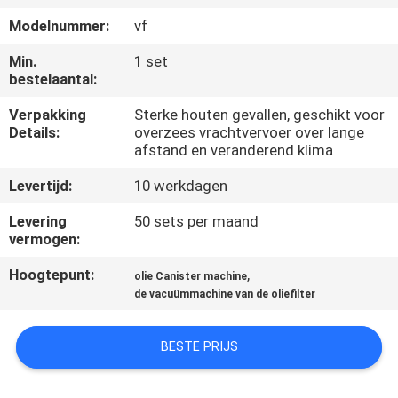
CONTACTEER
Modelnummer:
vf
ONS
Min.
1 set
bestelaantal:
NIEUWS
Verpakking
Sterke houten gevallen, geschikt voor
Details:
overzees vrachtvervoer over lange
VERZOEK
afstand en veranderend klima
OM EEN
Levertijd:
10 werkdagen
CITAAT
Levering
50 sets per maand
vermogen:
SITEMAP
Hoogtepunt:
,
olie Canister machine
de vacuümmachine van de oliefilter
PRIVACY
BESTE PRIJS
POLICY