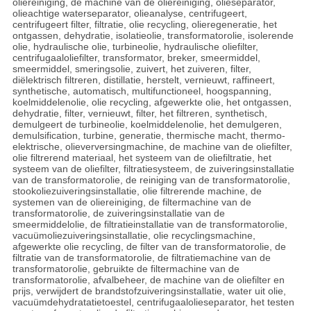
oliereiniging, de machine van de oliereiniging, olieseparator,
olieachtige waterseparator, olieanalyse, centrifugeert,
centrifugeert filter, filtratie, olie recycling, olieregeneratie, het
ontgassen, dehydratie, isolatieolie, transformatorolie, isolerende
olie, hydraulische olie, turbineolie, hydraulische oliefilter,
centrifugaaloliefilter, transformator, breker, smeermiddel,
smeermiddel, smeringsolie, zuivert, het zuiveren, filter,
diëlektrisch filtreren, distillatie, herstelt, vernieuwt, raffineert,
synthetische, automatisch, multifunctioneel, hoogspanning,
koelmiddelenolie, olie recycling, afgewerkte olie, het ontgassen,
dehydratie, filter, vernieuwt, filter, het filtreren, synthetisch,
demulgeert de turbineolie, koelmiddelenolie, het demulgeren,
demulsification, turbine, generatie, thermische macht, thermo-
elektrische, olieverversingmachine, de machine van de oliefilter,
olie filtrerend materiaal, het systeem van de oliefiltratie, het
systeem van de oliefilter, filtratiesysteem, de zuiveringsinstallatie
van de transformatorolie, de reiniging van de transformatorolie,
stookoliezuiveringsinstallatie, olie filtrerende machine, de
systemen van de oliereiniging, de filtermachine van de
transformatorolie, de zuiveringsinstallatie van de
smeermiddelolie, de filtratieinstallatie van de transformatorolie,
vacuümoliezuiveringsinstallatie, olie recyclingsmachine,
afgewerkte olie recycling, de filter van de transformatorolie, de
filtratie van de transformatorolie, de filtratiemachine van de
transformatorolie, gebruikte de filtermachine van de
transformatorolie, afvalbeheer, de machine van de oliefilter en
prijs, verwijdert de brandstofzuiveringsinstallatie, water uit olie,
vacuümdehydratatietoestel, centrifugaalolieseparator, het testen