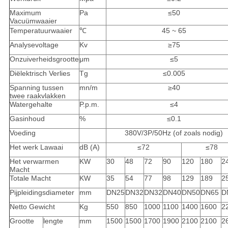
Maximum
Pa
≤50
Vacuümwaaier
Temperatuurwaaier
℃
45 ~ 65
Analysevoltage
Kv
≥75
Onzuiverheidsgrootte
μm
≤5
Diëlektrisch Verlies
Tg
≤0.005
Spanning tussen
mn/m
≥40
twee raakvlakken
Watergehalte
P.p.m.
≤4
Gasinhoud
%
≤0.1
Voeding
380V/3P/50Hz (of zoals nodig)
Het werk Lawaai
dB (A)
≤72
≤78
Het verwarmen
KW
30
48
72
90
120
180
2
Macht
Totale Macht
KW
35
54
77
98
129
189
2
Pijpleidingsdiameter
mm
DN25
DN32
DN32
DN40
DN50
DN65
D
Netto Gewicht
Kg
550
850
1000
1100
1400
1600
2
Grootte
lengte
mm
1500
1500
1700
1900
2100
2100
2