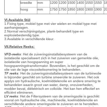
breedte
mm
1200
1200
1500
1400
1550
1550
1
hoog
mm
1750
1750
1850
1800
1900
1900
2
VI.Available Stijl
1.Fixing type, mobiel type met vier wielen en mobiel type met
aanhangwagen.
2.Normal verschijningstype, plank-behandelt type en
explosiebestendig type.
3.Available in verschillende kleur.
VII.Relative Reeks:
VFD-reeks
: Het de zuiveringsinstallatiesysteem van de
isolatieolie specialiseert zich in het zuiveren van gemerkte olie,
isolatieolie van hoogspanning en super
hoogspanningstransformator. Bovendien, is het geschikt om de
olie van de lage viscositeitssmering te behandelen.
TF reeks
: Het de zuiveringsinstallatiesysteem van de turbineolie
is bijzonder geschikt om turbine smeerolie te zuiveren. Het ook
applys om hydraulische, koelmiddelenolie en andere smering te
behandelen waarin groot van water, damp, onzuiverheden,
modder bevat, diëlektrisch en colloïde. Het kan hen effectief en
efficiënt elimineren.
LV reeks
: Het de Filtersysteem van de smeringsolie is geschikt
vooral om hydraulische olie, machineolie, koelmiddelenolie en
verschillende andere smeringsolie te zuiveren en te herstellen.