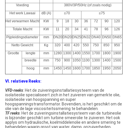
Voeding
380V/3P/50Hz (of zoals nodig)
Het werk Lawaai
dB (A)
≤70
≤75
Het verwarmen Macht
KW
9
18
30
36
72
90
120
Totale Macht
KW
11
20
34
41
78
96
126
Pijpleidingsdiameter
mm
DN20
DN20
DN25
DN32
DN40
DN50
DN65
Netto Gewicht
Kg
320
400
420
550
750
850
950
Grootte
lengte
mm
1280
1300
1400
1550
1700
1800
1900
breedte
mm
750
900
1050
1100
1300
1400
1500
hoog
mm
1450
1450
1600
1700
1850
1950
2050
VI. relatieve Reeks:
VFD-reeks
: Het de zuiveringsinstallatiesysteem van de
isolatieolie specialiseert zich in het zuiveren van gemerkte olie,
isolatieolie van hoogspanning en super
hoogspanningstransformator. Bovendien, is het geschikt om de
olie van de lage viscositeitssmering te behandelen.
TF reeks
: Het de zuiveringsinstallatiesysteem van de turbineolie
is bijzonder geschikt om turbine smeerolie te zuiveren. Het ook
applys om hydraulische, koelmiddelenolie en andere smering te
behandelen waarin groot van water, damp, onzuiverheden,