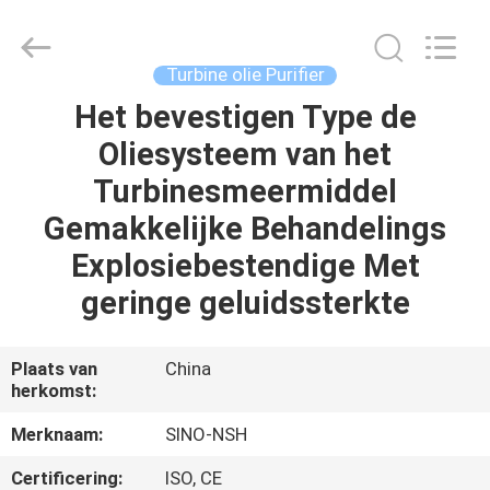
NSH
Oil
Purifier
Manufacture
Co.,
Turbine olie Purifier
Ltd.
All
Rights
Het bevestigen Type de
HUIS
Reserved.
Oliesysteem van het
PRODUCTEN
Turbinesmeermiddel
Gemakkelijke Behandelings
ONGEVEER
Explosiebestendige Met
ONS
geringe geluidssterkte
FABRIEKSREIS
Plaats van
China
herkomst:
KWALITEITSCONTROLE
Merknaam:
SINO-NSH
Certificering:
ISO, CE