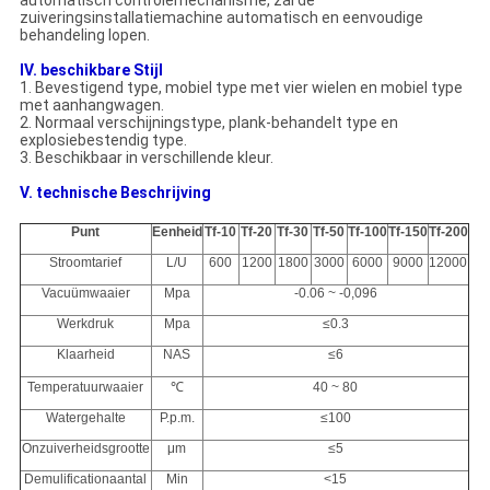
automatisch controlemechanisme, zal de
zuiveringsinstallatiemachine automatisch en eenvoudige
behandeling lopen.
IV. beschikbare Stijl
1.
Bevestigend type, mobiel type met vier wielen en mobiel type
met aanhangwagen.
2.
Normaal verschijningstype, plank-behandelt type en
explosiebestendig type.
3.
Beschikbaar in verschillende kleur.
V. technische Beschrijving
Punt
Eenheid
Tf-10
Tf-20
Tf-30
Tf-50
Tf-100
Tf-150
Tf-200
Stroomtarief
L/U
600
1200
1800
3000
6000
9000
12000
Vacuümwaaier
Mpa
-0.06 ~ -0,096
Werkdruk
Mpa
≤0.3
Klaarheid
NAS
≤6
Temperatuurwaaier
℃
40 ~ 80
Watergehalte
P.p.m.
≤100
Onzuiverheidsgrootte
μm
≤5
Demulificationaantal
Min
<15