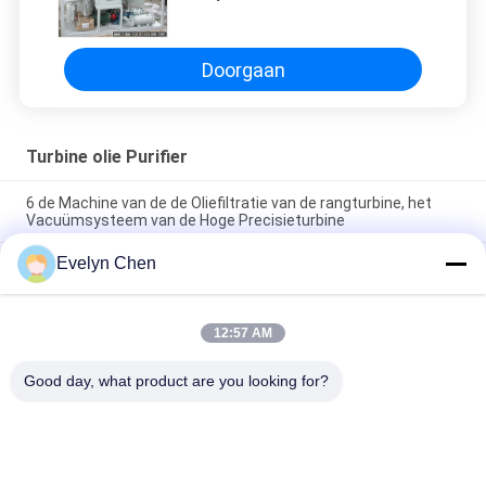
Turbinesmeermiddel
Gemakkelijke Behandelings
Explosiebestendige Met geringe
geluidssterkte
Doorgaan
Turbine olie Purifier
6 de Machine van de de Oliefiltratie van de rangturbine, het
Vacuümsysteem van de Hoge Precisieturbine
Evelyn Chen
Olie die de Vacuüm van het de Regeneratiesysteem van de
Turbineolie Hoge Prestaties recycleren
Van de de Oliezuiveringsinstallatie van de elektrische
12:57 AM
centraleturbine van het de Vochtigheidsdeeltje de
Verwijdering 600-18000L/H Met geringe geluidssterkte
Good day, what product are you looking for?
populaire categorieën
Alle