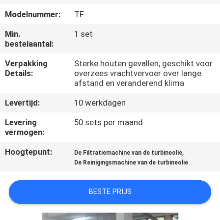
CONTACTEER
Modelnummer:
TF
ONS
Min.
1 set
bestelaantal:
NIEUWS
Verpakking
Sterke houten gevallen, geschikt voor
Details:
overzees vrachtvervoer over lange
VERZOEK
afstand en veranderend klima
OM EEN
Levertijd:
10 werkdagen
CITAAT
Levering
50 sets per maand
vermogen:
SITEMAP
Hoogtepunt:
,
De Filtratiemachine van de turbineolie
De Reinigingsmachine van de turbineolie
PRIVACY
BESTE PRIJS
POLICY