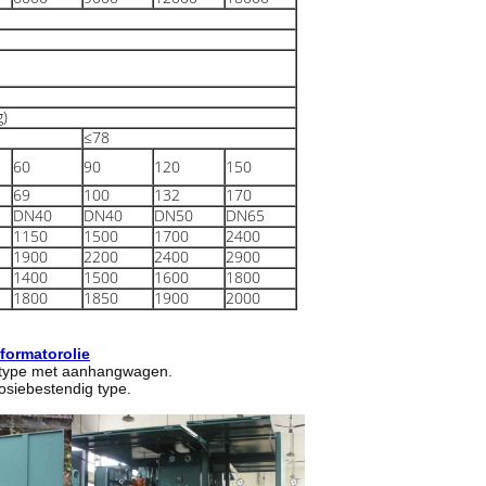
g)
≤78
60
90
120
150
69
100
132
170
DN40
DN40
DN50
DN65
1150
1500
1700
2400
1900
2200
2400
2900
1400
1500
1600
1800
1800
1850
1900
2000
formator
olie
l type met aanhangwagen.
osiebestendig type.