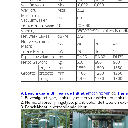
Vacuümwaaier
Mpa
-0,092 ~ -0,099
Werkdruk
Mpa
≤0.2
Maximum
Pa
≤50
Vacuümwaaier
Temperatuurwaaier
℃
20 ~ 80
Voeding
380V/3P/50Hz (of zoals nodi
Het werk Lawaai
dB (A)
≤72
Het verwarmen
KW
24
30
48
Macht
Totale Macht
KW
29
36
56
Pijpleidingsdiameter
mm
DN25
DN32
DN32
Netto Gewicht
Kg
600
800
900
lengte
mm
1350
1500
1550
Grootte
breedte
mm
1100
1200
1250
hoog
mm
1700
1750
1800
machine van
de
V. beschikbare Stijl van de
Filtratie
Trans
1.
Bevestigend type, mobiel type met vier wielen en mobie
2. Normaal verschijningstype, plank-behandelt type en expl
3. Beschikbaar in verschillende kleur.