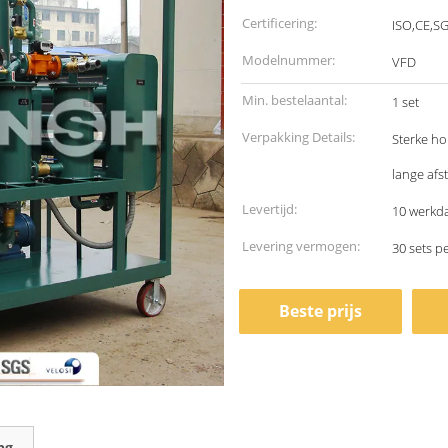
Certificering:
ISO,CE,S
Modelnummer:
VFD
Min. bestelaantal:
1 set
Verpakking Details:
Sterke ho
lange afs
Levertijd:
10 werkd
Levering vermogen:
30 sets 
Beste prijs
ng