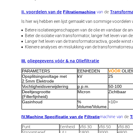
II. voordelen van de
van
de
Transforma
Filtratiemachine
Is hier wij hebben een lijst gemaakt van sommige voordelen v
Betere isolatieeigenschappen van de olie en vandaar de a
Beter de isolatie van transformator, langer het leven van
Langer het leven van de transformatoractiva, goede winst 
Kleinere analyses en mislukking van de transformatorres
oliegegevens vóór & na Oliefiltratie
III.
PARAMETERS
EENHEDEN
VÓÓR
OLIEfi
Opsplitsingsvoltage met
kV
25
2.5mm Elektrode
Vochtigheidsverwijdering
p.p.m.
50-100
Deeltjesgrootte
Micron
Zichtbaar
(Filterfijnheid)
Gasinhoud
%
<10>
Volume/Volume.
machine van
de
IV.Machine Specificatie van de
Filtratie
T
Punt
Eenheid
Vfd-30
Vfd-50
Vfd-80
Stroomtarief
L/U
1800
3000
4800