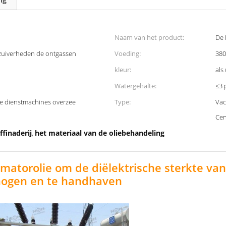
Naam van het product:
De 
nzuiverheden de ontgassen
Voeding:
380
kleur:
als
Watergehalte:
≤3 
de dienstmachines overzee
Type:
Vac
Cen
ffinaderij
het materiaal van de oliebehandeling
,
matorolie om de diëlektrische sterkte van 
ogen en te handhaven