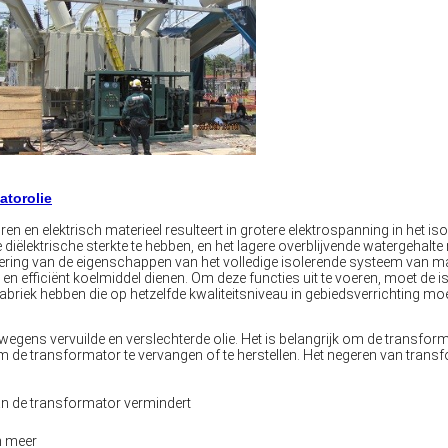
atorolie
n en elektrisch materieel resulteert in grotere elektrospanning in het is
diëlektrische sterkte te hebben, en het lagere overblijvende watergehal
etering van de eigenschappen van het volledige isolerende systeem van m
 en efficiënt koelmiddel dienen. Om deze functies uit te voeren, moet de i
 de fabriek hebben die op hetzelfde kwaliteitsniveau in gebiedsverrichtin
gens vervuilde en verslechterde olie. Het is belangrijk om de transforma
om de transformator te vervangen of te herstellen. Het negeren van transfor
van de transformator vermindert
n meer