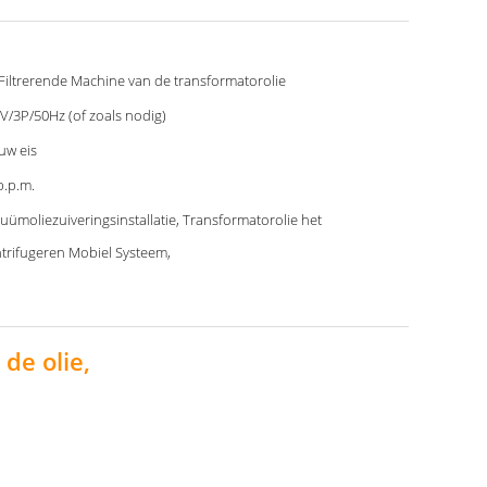
Filtrerende Machine van de transformatorolie
V/3P/50Hz (of zoals nodig)
 uw eis
p.p.m.
uümoliezuiveringsinstallatie, Transformatorolie het
trifugeren Mobiel Systeem,
de olie,