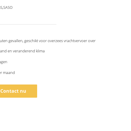
GS,SASO
uten gevallen, geschikt voor overzees vrachtvervoer over
tand en veranderend klima
agen
per maand
Contact nu