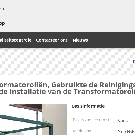
en
 op
liteitscontrole
Contacteer ons
Nieuws
T
rmatoroliën, Gebruikte de Reinigin
de Installatie van de Transformatorol
Basisinformatie
Plaats van herkomst:
China
Merknaam:
Sino-NSH