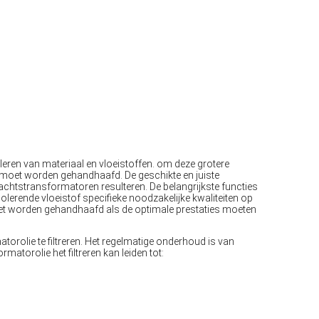
oleren van materiaal en vloeistoffen. om deze grotere
te moet worden gehandhaafd. De geschikte en juiste
achtstransformatoren resulteren. De belangrijkste functies
solerende vloeistof specifieke noodzakelijke kwaliteiten op
g moet worden gehandhaafd als de optimale prestaties moeten
torolie te filtreren. Het regelmatige onderhoud is van
matorolie het filtreren kan leiden tot: