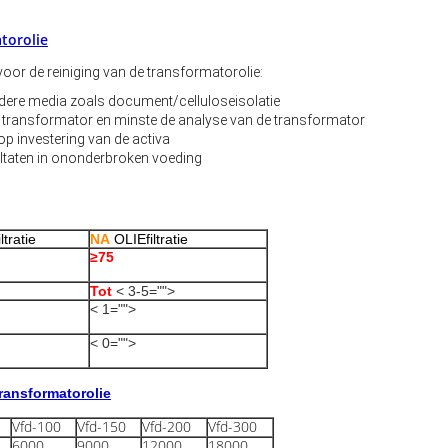
torolie
oor de reiniging van de transformatorolie:
ndere media zoals document/celluloseisolatie
 de transformator en minste de analyse van de transformator
op investering van de activa
ultaten in ononderbroken voeding
ltratie
NA
OLIEfiltratie
≥75
Tot
< 3-5="">
< 1="">
< 0="">
ransformator
olie
Vfd-100
Vfd-150
Vfd-200
Vfd-300
6000
9000
12000
18000