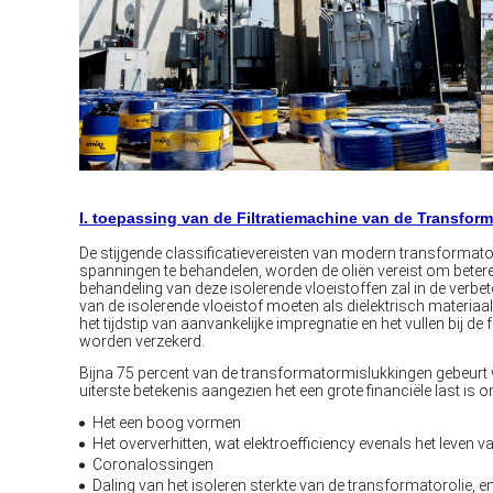
I. toepassing van de Filtratiemachine van de Transform
De stijgende classificatievereisten van modern transformatore
spanningen te behandelen, worden de oliën vereist om betere 
behandeling van deze isolerende vloeistoffen zal in de verb
van de isolerende vloeistof moeten als diëlektrisch materiaal
het tijdstip van aanvankelijke impregnatie en het vullen bij
worden verzekerd.
Bijna 75 percent van de transformatormislukkingen gebeurt we
uiterste betekenis aangezien het een grote financiële last is 
Het een boog vormen
Het oververhitten, wat elektroefficiency evenals het leven 
Coronalossingen
Daling van het isoleren sterkte van de transformatorolie, e