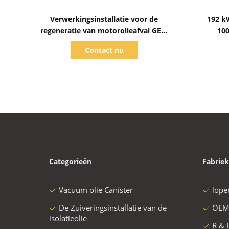
Toon details
Verwerkingsinstallatie voor de
192 kW
regeneratie van motorolieafval GER-
100
serie Precisiefiltratie
oliereg
Contact nu
Categorieën
Fabriek
Vacuüm olie Canister
lope
De Zuiveringsinstallatie van de
OEM
isolatieolie
R & 