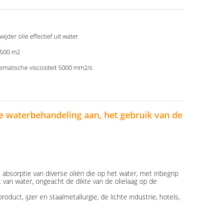
wijder olie effectief uit water
 500 m2
ematische viscositeit 5000 mm2/s
ële waterbehandeling aan, het gebruik van de
e absorptie van diverse oliën die op het water, met inbegrip
t van water, ongeacht de dikte van de olielaag op de
uct, ijzer en staalmetallurgie, de lichte industrie, hotels,