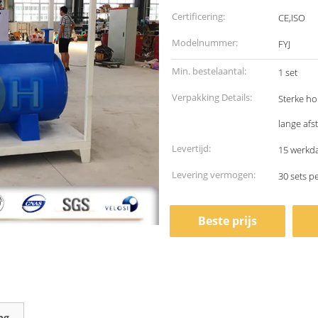
Certificering:
CE,ISO
Modelnummer:
FYJ
Min. bestelaantal:
1 set
Verpakking Details:
Sterke ho
lange afs
Levertijd:
15 werkd
Levering vermogen:
30 sets 
Beste prijs
ng