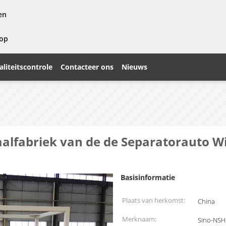
en
 op
liteitscontrole
Contacteer ons
Nieuws
aalfabriek van de de Separatorauto W
Basisinformatie
Plaats van herkomst:
China
Merknaam:
Sino-NSH