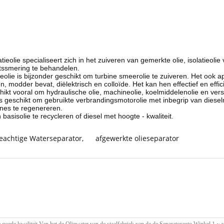
latieolie specialiseert zich in het zuiveren van gemerkte olie, isolatie
itssmering te behandelen.
ineolie is bijzonder geschikt om turbine smeerolie te zuiveren. Het ook
modder bevat, diëlektrisch en colloïde. Het kan hen effectief en effici
hikt vooral om hydraulische olie, machineolie, koelmiddelenolie en vers
is geschikt om gebruikte verbrandingsmotorolie met inbegrip van diesel
ines te regenereren.
n basisolie te recycleren of diesel met hoogte - kwaliteit.
ieachtige Waterseparator
,
afgewerkte olieseparator