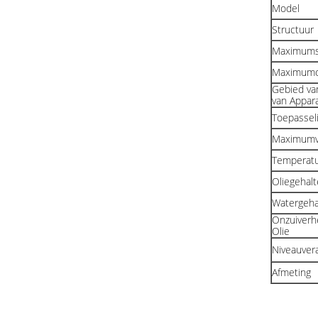
Model
Structuur
Maximums
Maximumol
Gebied va
van Appar
Toepassel
Maximumvi
Temperatu
Oliegehal
Watergeha
Onzuiverh
Olie
Niveauver
Afmeting