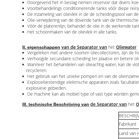
Doorgevend het in beslag nemen reservoir dat divers koel
Voorbehandelings conditionerende tanks vóór diepe reinigi
De inzameling van olievlek in de de scheidingspool van de 
Olie-verwijdering van de dovende tank van de thermische 
Vóór de platerenlijn, behandel de olie in de werkende tan
Het schoonmaken van de olievlek in alle tanks.
van de Separator van
het
Oliewater
II. eigenschappen
Vergeleken met andere soorten oliecollectoren, zijn de ho
Verhoogde secundaire scheiding ter plaatse en betere oli
Wanneer het behandelen van olieachtig water, kan de vlot
recycleren.
Het gebruik van het unieke pompen en van de olieinzamelin
Explosiebestendige elektrische apparaten zoals facultatief
explosieve gebieden.
De machine kan als mobiel type of vast type worden gemaa
de Separator van
het
O
III. technische Beschrijving van
BESCHRIJ
Fabrikant
Land van 