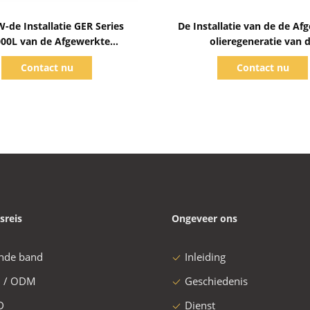
Toon details
Toon details
-de Installatie GER Series
De Installatie van de de Af
00L van de Afgewerkte
olieregeneratie van 
eneratie/h-Precisiefiltratie
precisiefiltratie 8000L/H GE
Contact nu
Contact nu
192 kW
sreis
Ongeveer ons
nde band
Inleiding
 / ODM
Geschiedenis
D
Dienst