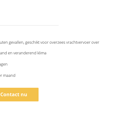
uten gevallen, geschikt voor overzees vrachtvervoer over
tand en veranderend klima
agen
per maand
Contact nu