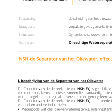
Toepassing:
de scheiding van het oliewate
Draagbare:
verpakt in geval, gemakkelijk 
Structuur:
Dynamische saldooverstromi
Olieachtige Watersepara
Markeren:
NSH-de Separator van het Oliewater, effecti
I. beschrijving van de Separator van het Oliewater
De Collector
van
de de reeksolie van
NSH FYJ
is geschikt vo
van motorolie, kerosine, diesel, smeerolie, plantaardige oli
waterspiegel, het kan zijn allen verzameld en gerecycleerd a
De Collector
van
de de reeksolie van
NSH FYJ
heeft brede t
voedsel en andere industrieën.
Waterpools wat olie, olie-verwijdering tanks, rioleringstan