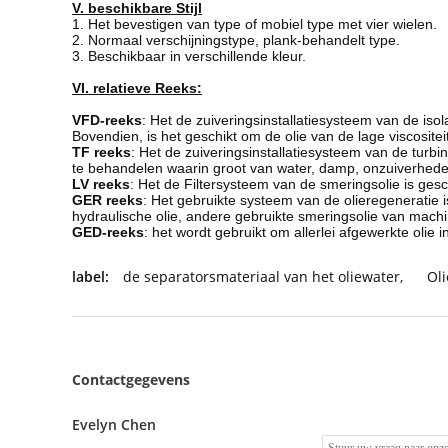
V. beschikbare Stijl
1. Het bevestigen van type of mobiel type met vier wielen.
2. Normaal verschijningstype, plank-behandelt type.
3. Beschikbaar in verschillende kleur.
VI. relatieve Reeks:
VFD-reeks
: Het de zuiveringsinstallatiesysteem van de iso
Bovendien, is het geschikt om de olie van de lage viscosite
TF reeks
: Het de zuiveringsinstallatiesysteem van de turb
te behandelen waarin groot van water, damp, onzuiverheden, 
LV reeks
: Het de Filtersysteem van de smeringsolie is gesc
GER reeks
: Het gebruikte systeem van de olieregeneratie 
hydraulische olie, andere gebruikte smeringsolie van mach
GED-reeks
: het wordt gebruikt om allerlei afgewerkte olie i
label:
de separatorsmateriaal van het oliewater
,
Ol
Contactgegevens
Evelyn Chen