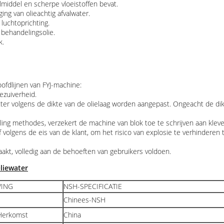
middel en scherpe vloeistoffen bevat.
ng van olieachtig afvalwater.
luchtoprichting.
behandelingsolie.
k.
ofdlijnen van FYJ-machine:
ezuiverheid.
ter volgens de dikte van de olielaag worden aangepast. Ongeacht de dik
g methodes, verzekert de machine van blok toe te schrijven aan kleveri
 volgens de eis van de klant, om het risico van explosie te verhinderen
kt, volledig aan de behoeften van gebruikers voldoen.
liewater
VING
NSH-SPECIFICATIE
Chinees-NSH
Herkomst
China