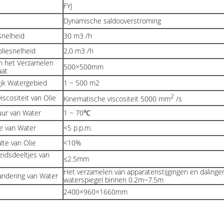
FYJ
Dynamische saldooverstroming
nelheid
30 m3 /h
iesnelheid
2,0 m3 /h
n het Verzamelen
500×500mm
aat
ijk Watergebied
1 ~ 500 m2
2
scositeit van Olie
Kinematische viscositeit 5000 mm
/s
ur van Water
1 ~ 70℃
te van Water
<5 p.p.m.
lte van Olie
<10%
eidsdeeltjes van
≤2.5mm
Het verzamelen van apparatenstijgingen en daling
andering van Water
waterspiegel binnen 0.2m~7.5m
2400×960×1660mm