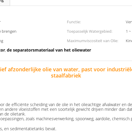
r
Functie:
Ver
te brengen
Toepasselijk Watergebied:
1 ~
ng
Maximumviscositeit van Olie:
Kin
tor
de separatorsmateriaal van het oliewater
,
ef afzonderlijke olie van water, past voor industri
staalfabriek
or de efficiënte scheiding van de olie in het olieachtige afvalwater en d
e en andere vloeistoffen met een soortelijk gewicht drijven minder dan da
an de olietank.
oepassingen, zoals machinesverwerking, spoorweg, aardolie, chemisch prod
ks, en sedimentatietanks bevat.