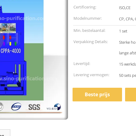
Certificering:
ISO,CE
Modelnummer:
CP, CPA,
Min. bestelaantal:
1 set
Verpakking Details:
Sterke ho
lange afs
Levertijd:
15 werkd
Levering vermogen:
50 sets 
Beste prijs
ng