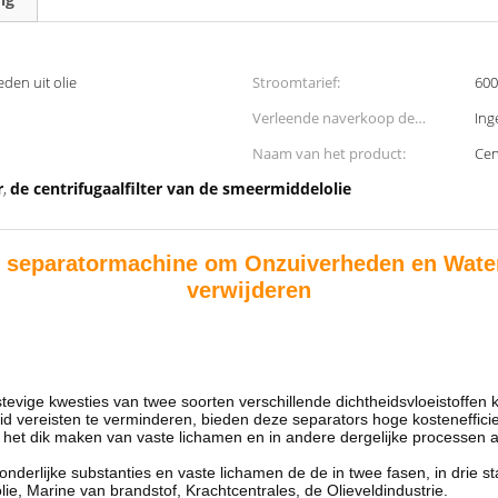
den uit olie
Stroomtarief:
600
Verleende naverkoop de
Ing
Dienst:
Naam van het product:
Cen
r
de centrifugaalfilter van de smeermiddelolie
,
t separatormachine om Onzuiverheden en Water u
verwijderen
tevige kwesties van twee soorten verschillende dichtheidsvloeistoffen
id vereisten te verminderen, bieden deze separators hoge kostenefficien
 en het dik maken van vaste lichamen en in andere dergelijke processen 
onderlijke substanties en vaste lichamen de de in twee fasen, in drie st
e, Marine van brandstof, Krachtcentrales, de Olieveldindustrie.