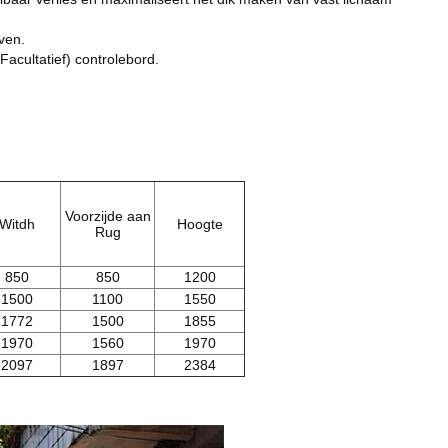
ven.
acultatief) controlebord.
Voorzijde aan
Witdh
Hoogte
Rug
850
850
1200
1500
1100
1550
1772
1500
1855
1970
1560
1970
2097
1897
2384