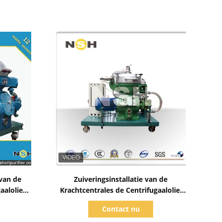
Toon details
van de
Zuiveringsinstallatie van de
aalolie
Krachtcentrales de Centrifugaalolie,
t
Diesel Centrifugaalseparator
Contact nu
n