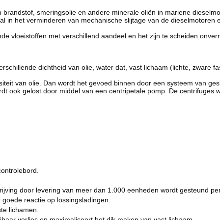
om brandstof, smeringsolie en andere minerale oliën in mariene diesel
l in het verminderen van mechanische slijtage van de dieselmotoren 
e vloeistoffen met verschillend aandeel en het zijn te scheiden onve
schillende dichtheid van olie, water dat, vast lichaam (lichte, zware fa
iteit van olie. Dan wordt het gevoed binnen door een systeem van geslo
rdt ook gelost door middel van een centripetale pomp. De centrifuges 
controlebord.
ijving door levering van meer dan 1.000 eenheden wordt gesteund per 
goede reactie op lossingsladingen.
ste lichamen.
oeibaar verlies en maximaliseert het dik maken van vast lichaam