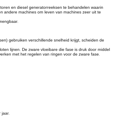
motoren en diesel generatorreeksen te behandelen waarin
en andere machines om leven van machines zeer uit te
rmengbaar.
sen) gebruiken verschillende snelheid krijgt, scheiden de
ten lijnen. De zware vloeibare die fase is druk door middel
werken met het regelen van ringen voor de zware fase.
jaar.