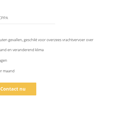
 CPPA
uten gevallen, geschikt voor overzees vrachtvervoer over
tand en veranderend klima
agen
per maand
Contact nu