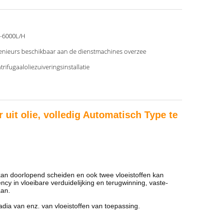
-6000L/H
enieurs beschikbaar aan de dienstmachines overzee
trifugaaloliezuiveringsinstallatie
it olie, volledig Automatisch Type te
 kan doorlopend scheiden en ook twee vloeistoffen kan
cy in vloeibare verduidelijking en terugwinning, vaste-
aan.
adia van enz. van vloeistoffen van toepassing.