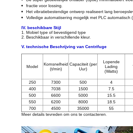
fractie voor lossing.
Het vibratiebestendige ontwerp realiseert lang beroepsle
Volledige automatisering mogelijk met PLC automatisch (F
IV. beschikbare Stijl
1. Mobiel type of bevestigend type
2. Beschikbaar in verschillende kleur.
V. technische Beschrijving van Centrifuge
Lopende
Komsnelheid
Capaciteit (per
Model
Lading
(t/min)
Uur)
(Watts)
250
7300
500
4
400
7038
1500
7.5
500
6600
5000
15.5
550
6200
8000
18.5
700
4500
35000
55
Meer details tevreden om ons te contacteren.