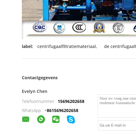
label:
centrifugaalfiltratiemateriaal
,
de centrifugaal
Contactgegevens
Evelyn Chen
Telefoonnummer :
15696202658
WhatsApp :
+
8615696202658