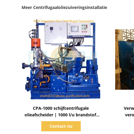
Meer Centrifugaaloliezuiveringsinstallatie
Toon details
CPA-1000 schijfcentrifugale
Verwi
olieafscheider | 1000 l/u brandstof-
vero
en smeeroliezuiveraar
brandst
Contact nu
v