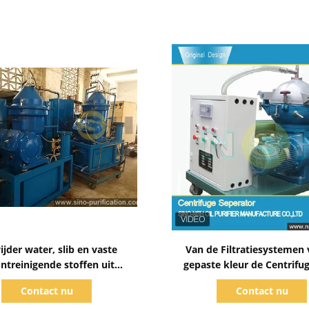
Toon details
Toon details
jder water, slib en vaste
Van de Filtratiesystemen 
ntreinigende stoffen uit
gepaste kleur de Centrifug
of olie bij een temperatuur
Verwijdering van he
Contact nu
Contact nu
an maximaal 6000 L/h
Wateronzuiverhede