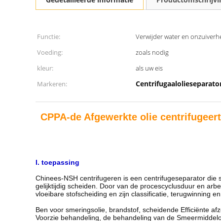
Functie:
Verwijder water en onzuiverhe
Voeding:
zoals nodig
kleur:
als uw eis
Centrifugaalolieseparato
Markeren:
CPPA-de Afgewerkte olie centrifugeer
I. toepassing
Chinees-NSH centrifugeren is een centrifugeseparator die s
gelijktijdig scheiden. Door van de procescyclusduur en arbe
vloeibare stofscheiding en zijn classificatie, terugwinning
Ben voor smeringsolie, brandstof, scheidende Efficiënte afz
Voorzie behandeling, de behandeling van de Smeermiddeloli