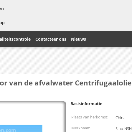
en
 op
liteitscontrole
Contacteer ons
Nieuws
tor van de afvalwater Centrifugaalol
Basisinformatie
Plaats van herkomst:
China
Merknaam:
Sino-NSH