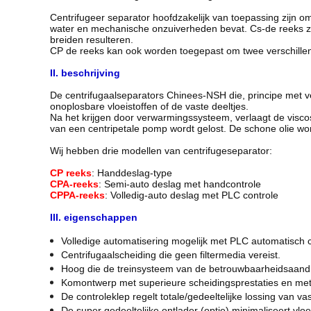
Centrifugeer separator hoofdzakelijk van toepassing zijn 
water en mechanische onzuiverheden bevat. Cs-de reeks za
breiden resulteren.
CP de reeks kan ook worden toegepast om twee verschillend
II. beschrijving
De centrifugaalseparators Chinees-NSH die, principe met ver
onoplosbare vloeistoffen of de vaste deeltjes.
Na het krijgen door verwarmingssysteem, verlaagt de viscos
van een centripetale pomp wordt gelost. De schone olie wo
Wij hebben drie modellen van centrifugeseparator:
CP reeks
: Handdeslag-type
CPA-reeks
: Semi-auto deslag met handcontrole
CPPA-reeks
: Volledig-auto deslag met PLC controle
III. eigenschappen
Volledige automatisering mogelijk met PLC automatisch 
Centrifugaalscheiding die geen filtermedia vereist.
Hoog die de treinsysteem van de betrouwbaarheidsaandr
Komontwerp met superieure scheidingsprestaties en met 
De controleklep regelt totale/gedeeltelijke lossing van va
De super gedeeltelijke ontlader (optie) minimaliseert vl