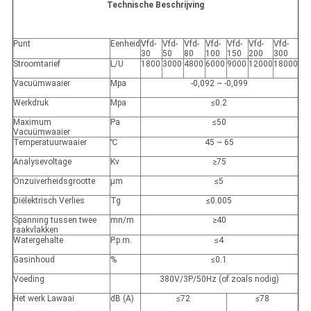
Technische Beschrijving
Punt
Eenheid
Vfd-
Vfd-
Vfd-
Vfd-
Vfd-
Vfd-
Vfd-
30
50
80
100
150
200
300
Stroomtarief
L/U
1800
3000
4800
6000
9000
12000
18000
Vacuümwaaier
Mpa
-0,092 ~ -0,099
Werkdruk
Mpa
≤0.2
Maximum
Pa
≤50
Vacuümwaaier
Temperatuurwaaier
℃
45 ~ 65
Analysevoltage
Kv
≥75
Onzuiverheidsgrootte
μm
≤5
Diëlektrisch Verlies
Tg
≤0.005
Spanning tussen twee
mn/m
≥40
raakvlakken
Watergehalte
P.p.m.
≤4
Gasinhoud
%
≤0.1
Voeding
380V/3P/50Hz (of zoals nodig)
Het werk Lawaai
dB (A)
≤72
≤78