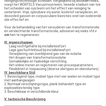
reinigingstechnologie scheiden. Vergelijkend bij Model
vf-
reeks,
voegt het WORTELS Vacuümsysteem, tweede stadium van toe
het scheiden van systeem om het effect van reiniging te
verbeteren. Vrije, oplosbare vrij water, koolstof verwijderen, en
dissovled gassen en corpusculaire kwesties snel van isolerende
olie effectief en.
Voor de behandeling van het verouderen van transformatorolie
en verslechterde transformatorolie, adviseren wij reeks vfd-
r
om
hen te regenereren.
III. eigenschappen
Laag vochtgehalte bij installatieafzet.
Lage gas/luchtinhoud bij installatieafzet.
Verwijdering van overblijvend gas van de isolatie.
Het drogen van transformatorisolatie.
Gemakkelijke en faalveilige verrichting.
Het online meten en registreren van procesparameters.
Flexibiliteit in toepassing (diverse olietypes en olievolumes)
IV. beschikbare Stijl
1. Bevestigend type, mobiel type met vier wielen en mobiel type
met aanhangwagen.
2. Normaal verschijningstype, plank-behandelt type en
explosiebestendig type.
3. Beschikbaar in verschillende kleur.
V. technische Beschrijving