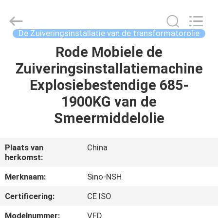
NSH
Oil
Purifier
Manufacture
Co.,
De Zuiveringsinstallatie van de transformatorolie
Ltd.
All
Rights
Rode Mobiele de
HUIS
Reserved.
Zuiveringsinstallatiemachine
PRODUCTEN
Explosiebestendige 685-
1900KG van de
ONGEVEER
Smeermiddelolie
ONS
Plaats van
China
herkomst:
FABRIEKSREIS
Merknaam:
Sino-NSH
KWALITEITSCONTROLE
Certificering:
CE ISO
Modelnummer:
VFD