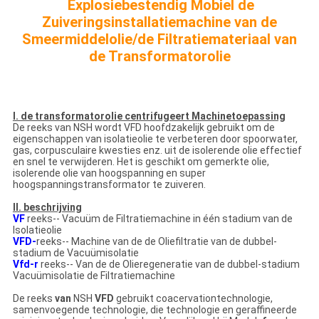
Explosiebestendig Mobiel de
Zuiveringsinstallatiemachine van de
Smeermiddelolie/de Filtratiemateriaal van
de Transformatorolie
I. de transformatorolie centrifugeert Machinetoepassing
De reeks van NSH wordt VFD hoofdzakelijk gebruikt om de
eigenschappen van isolatieolie te verbeteren door spoorwater,
gas, corpusculaire kwesties enz. uit de isolerende olie effectief
en snel te verwijderen. Het is geschikt om gemerkte olie,
isolerende olie van hoogspanning en super
hoogspanningstransformator te zuiveren.
II. beschrijving
VF
reeks-- Vacuüm de Filtratiemachine in één stadium van de
Isolatieolie
VFD-
reeks-- Machine van de de Oliefiltratie van de dubbel-
stadium de Vacuümisolatie
Vfd-r
reeks-- Van de de Olieregeneratie van de dubbel-stadium
Vacuümisolatie de Filtratiemachine
De reeks
van
NSH
VFD
gebruikt coacervationtechnologie,
samenvoegende technologie, die technologie en geraffineerde