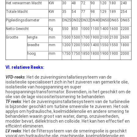
Het verwarmen Macht
KW
30
48
72
90
120
180
240
Totale Macht
KW
35
54
77
98
129
189
254
Pijpleidingsdiameter
mm
DN25
DN32
DN32
DN40
DN50
DN65
DN65
Netto Gewicht
Kg
550
850
1000
1100
1400
1600
2200
Grootte
lengte
mm
1500
1500
1700
1900
2100
2100
2600
breedte
mm
1200
1200
1500
1400
1550
1550
1800
hoog
mm
1750
1750
1850
1800
1900
1900
2000
VI. relatieve Reeks:
VFD-reeks
: Het de zuiveringsinstallatiesysteem van de
isolatieolie specialiseert zich in het zuiveren van gemerkte olie,
isolatieolie van hoogspanning en super
hoogspanningstransformator. Bovendien, is het geschikt om de
olie van de lage viscositeitssmering te behandelen.
TF reeks
: Het de zuiveringsinstallatiesysteem van de turbineolie
is bijzonder geschikt om turbine smeerolie te zuiveren. Het ook
applys om hydraulische, koelmiddelenolie en andere smering te
behandelen waarin groot van water, damp, onzuiverheden,
modder bevat, diëlektrisch en colloïde. Het kan hen effectief en
efficiënt elimineren.
LV reeks
: Het de Filtersysteem van de smeringsolie is geschikt
vooral om hydraulische olie, machineolie, koelmiddelenolie en