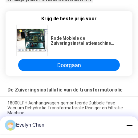
Krijg de beste prijs voor
Rode Mobiele de
Zuiveringsinstallatiemachine
Explosiebestendige 685-1900KG
van de Smeermiddelolie
Doorgaan
De Zuiveringsinstallatie van de transformatorolie
18000LPH Aanhangwagen-gemonteerde Dubbele Fase
Vacuüm Dehydratie Transformatorolie Reiniger en Filtratie
Machine
Evelyn Chen
Herstel van de dielectrische sterkte van de transformator-olie
tot ≥ 75 kV ter plaatse voor transformatoren van 110 kV