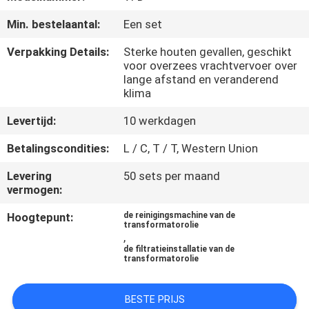
CONTACTEER
Min. bestelaantal:
Een set
ONS
Verpakking Details:
Sterke houten gevallen, geschikt
voor overzees vrachtvervoer over
NIEUWS
lange afstand en veranderend
klima
VERZOEK
Levertijd:
10 werkdagen
OM EEN
Betalingscondities:
L / C, T / T, Western Union
CITAAT
Levering
50 sets per maand
vermogen:
SITEMAP
Hoogtepunt:
de reinigingsmachine van de
transformatorolie
,
PRIVACY
de filtratieinstallatie van de
transformatorolie
POLICY
BESTE PRIJS