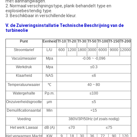
met aanhangwagen.
2.
Normaal verschijningstype, plank-behandelt type en
explosiebestendig type.
3.
Beschikbaar in verschillende kleur.
V. de Zuiveringsinstallatie Technische Beschrijving van de
turbineolie
Punt
Eenheid
Tf-10
Tf-20
Tf-30
Tf-50
Tf-100
Tf-150
Tf-200
Stroomtarief
L/U
600
1200
1800
3000
6000
9000
12000
Vacuümwaaier
Mpa
-0.06 ~ -0,096
Werkdruk
Mpa
≤0.3
Klaarheid
NAS
≤6
Temperatuurwaaier
℃
40 ~ 80
Watergehalte
P.p.m.
≤100
Onzuiverheidsgrootte
μm
≤5
Demulificationaantal
Min
<15
Voeding
380V/3P/50Hz (of zoals nodig)
Het werk Lawaai
dB (A)
≤70
≤75
Het verwarmen Macht
KW
9
18
30
36
72
90
120