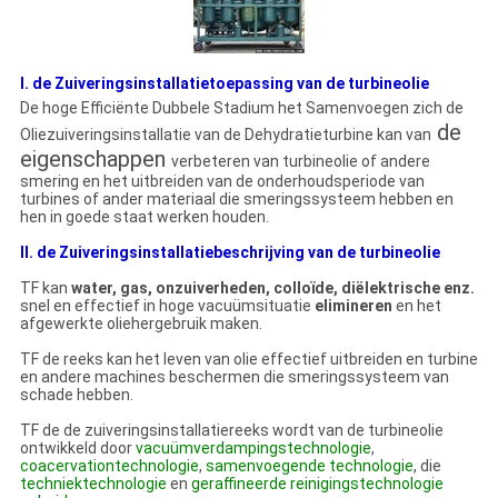
I. de Zuiveringsinstallatietoepassing van de turbineolie
De hoge Efficiënte Dubbele Stadium het Samenvoegen zich de
de
Oliezuiveringsinstallatie van
de
Dehydratieturbine kan
van
eigenschappen
verbeteren
van turbineolie of andere
smering en het uitbreiden van de onderhoudsperiode van
turbines of ander materiaal die smeringssysteem hebben en
hen in goede staat werken houden.
II. de Zuiveringsinstallatiebeschrijving van de turbineolie
TF kan
water, gas, onzuiverheden, colloïde, diëlektrische enz.
snel en effectief in hoge vacuümsituatie
elimineren
en het
afgewerkte oliehergebruik maken.
TF de reeks kan het leven van olie effectief uitbreiden en turbine
en andere machines beschermen die smeringssysteem van
schade hebben.
TF de
de
zuiveringsinstallatiereeks wordt van
de
turbineolie
ontwikkeld door
vacuümverdampingstechnologie
,
coacervationtechnologie
,
samenvoegende technologie
, die
techniektechnologie
en
geraffineerde reinigingstechnologie