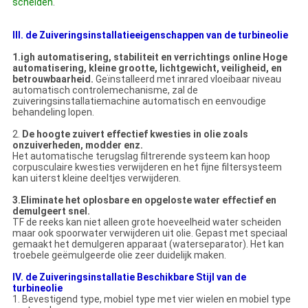
scheiden
.
III. de Zuiveringsinstallatieeigenschappen van de turbineolie
1.igh automatisering, stabiliteit en verrichtings online Hoge
automatisering, kleine grootte, lichtgewicht, veiligheid, en
betrouwbaarheid.
Geïnstalleerd met inrared vloeibaar niveau
automatisch controlemechanisme, zal de
zuiveringsinstallatiemachine automatisch en eenvoudige
behandeling lopen.
2.
De hoogte zuivert effectief kwesties in olie zoals
onzuiverheden, modder enz.
Het automatische terugslag filtrerende systeem kan hoop
corpusculaire kwesties verwijderen en het fijne filtersysteem
kan uiterst kleine deeltjes verwijderen.
3.Eliminate
het oplosbare en opgeloste water effectief en
demulgeert snel.
TF de reeks kan niet alleen grote hoeveelheid water scheiden
maar ook spoorwater verwijderen uit olie. Gepast met speciaal
gemaakt het demulgeren apparaat (waterseparator). Het kan
troebele geëmulgeerde olie zeer duidelijk maken.
IV. de Zuiveringsinstallatie Beschikbare Stijl van de
turbineolie
1.
Bevestigend type, mobiel type met vier wielen en mobiel type