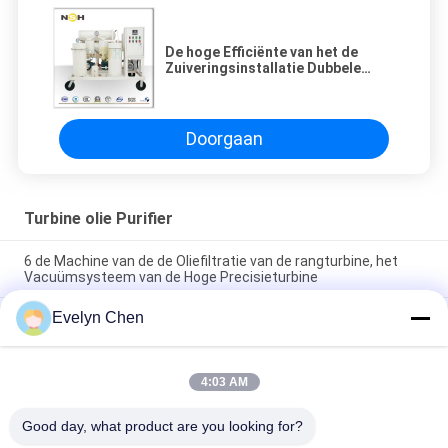
De hoge Efficiënte van het de
Zuiveringsinstallatie Dubbele
Stadium van de Turbineolie
Samenvoegende Dehydratie
Doorgaan
Turbine olie Purifier
6 de Machine van de de Oliefiltratie van de rangturbine, het
Vacuümsysteem van de Hoge Precisieturbine
Evelyn Chen
Olie die de Vacuüm van het de Regeneratiesysteem van de
Turbineolie Hoge Prestaties recycleren
Van de de Oliezuiveringsinstallatie van de elektrische
4:03 AM
centraleturbine van het de Vochtigheidsdeeltje de
Verwijdering 600-18000L/H Met geringe geluidssterkte
Good day, what product are you looking for?