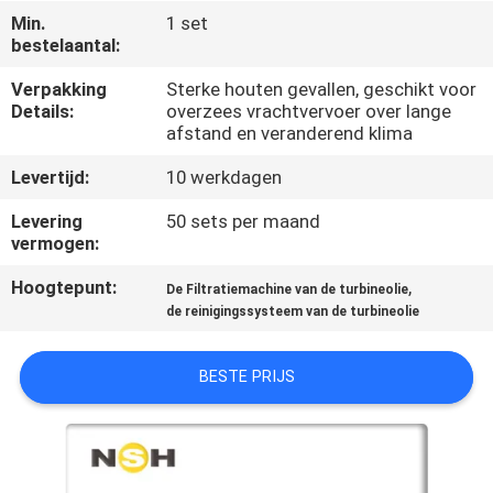
CONTACTEER
Min.
1 set
ONS
bestelaantal:
Verpakking
Sterke houten gevallen, geschikt voor
Details:
overzees vrachtvervoer over lange
NIEUWS
afstand en veranderend klima
Levertijd:
10 werkdagen
VERZOEK
OM EEN
Levering
50 sets per maand
vermogen:
CITAAT
Hoogtepunt:
,
De Filtratiemachine van de turbineolie
de reinigingssysteem van de turbineolie
SITEMAP
BESTE PRIJS
PRIVACY
POLICY