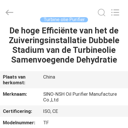
NSH
Oil
Purifier
Manufacture
Co.,
Turbine olie Purifier
Ltd.
All
Rights
De hoge Efficiënte van het de
HUIS
Reserved.
Zuiveringsinstallatie Dubbele
PRODUCTEN
Stadium van de Turbineolie
Samenvoegende Dehydratie
ONGEVEER
ONS
Plaats van
China
herkomst:
FABRIEKSREIS
Merknaam:
SINO-NSH Oil Purifier Manufacture
Co.,Ltd
KWALITEITSCONTROLE
Certificering:
ISO, CE
Modelnummer:
TF