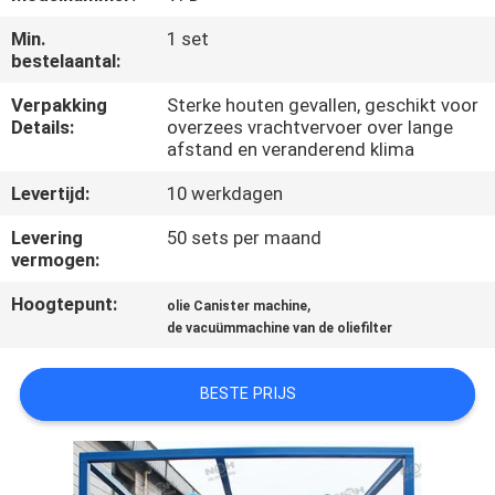
CONTACTEER
Min.
1 set
ONS
bestelaantal:
Verpakking
Sterke houten gevallen, geschikt voor
NIEUWS
Details:
overzees vrachtvervoer over lange
afstand en veranderend klima
VERZOEK
Levertijd:
10 werkdagen
OM EEN
Levering
50 sets per maand
CITAAT
vermogen:
Hoogtepunt:
,
olie Canister machine
SITEMAP
de vacuümmachine van de oliefilter
BESTE PRIJS
PRIVACY
POLICY