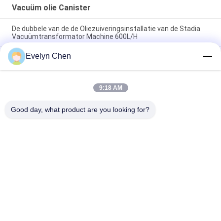
Vacuüm olie Canister
De dubbele van de de Oliezuiveringsinstallatie van de Stadia
Vacuümtransformator Machine 600L/H
Evelyn Chen
Vuurvast Fosfaat Ester Vacuum Oil Purifier Dehydration
3000L/H
ABB-de Dehydratiemachine van de Isolatieolie voor
9:18 AM
Transformatorhulpkantoor, de Dekking van het Weerbewijs en
Aanhangwagen
Good day, what product are you looking for?
populaire categorieën
Alle
Vacuüm Olie 
De 
Canister
Zuiveringsinstallatie 
Van De Isolatieolie
De 
Centrifugaaloliezuiveringsin
Zuiveringsinstallatie 
Van De 
De Filtratiemachine 
Transformatorolie