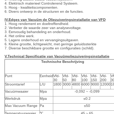
4. Elektrisch materieel Controlerend Systeem.
5. Hoog - kwaliteitscomponenten.
6. Divers ontwerp in de structuren en de functies.
IV.Edges van Vacuüm de Oliezuiveringsinstallatie van VFD
1. Hoog rendement en doeltreffendheid.
2. Verbeter de waarde zeer van analysevoltage.
3. Eenvoudig behandeling en onderhoud.
4. Het online werk.
5. Lagere onderhoud en vervangingsuitgaven.
6. Kleine grootte, lichtgewicht, met geringe geluidssterkte
7. Diverse beschikbare grootte en configuraties (schild).
V.Technical Specificatie van Vacuümoliezuiveringsinstallatie
Technische Beschrijving
Punt
Eenheid
Vfd-
Vfd-
Vfd-
Vfd-
Vfd-
Vfd-
Vf
30
50
80
100
150
200
3
Stroomtarief
L/U
1800
3000
4800
6000
9000
12000
1
Vacuümwaaier
Mpa
-0,092 ~ -0,099
Werkdruk
Mpa
≤0.2
Max Vacuum Range
Pa
≤50
Temperatuurwaaier
℃
45 ~ 65