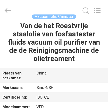
NSH
Oil
Purifier
Manufacture
Co.,
Vacuüm olie Canister
Ltd.
All
Rights
Van de het Roestvrije
HUIS
Reserved.
staalolie van fosfaatester
PRODUCTEN
fluids vacuum oil purifier van
de de Reinigingsmachine de
ONGEVEER
olietreament
ONS
Plaats van
China
herkomst:
FABRIEKSREIS
Merknaam:
Sino-NSH
KWALITEITSCONTROLE
Certificering:
ISO, CE
Modelnummer:
VFD