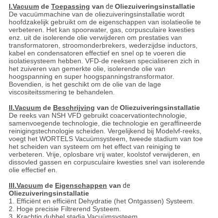
I.Vacuum
de
Toepassing
van
de
Oliezuiveringsinstallatie
De vacuümmachine van de oliezuiveringsinstallatie wordt
hoofdzakelijk gebruikt om de eigenschappen van isolatieolie te
verbeteren. Het kan spoorwater, gas, corpusculaire kwesties
enz. uit de isolerende olie verwijderen om prestaties van
transformatoren, stroomonderbrekers, wederzijdse inductors,
kabel en condensatoren effectief en snel op te voeren die
isolatiesysteem hebben. VFD-de reeksen specialiseren zich in
het zuiveren van gemerkte olie, isolerende olie van
hoogspanning en super hoogspanningstransformator.
Bovendien, is het geschikt om de olie van de lage
viscositeitssmering te behandelen.
II.Vacuum
de
Beschrijving
van
de
Oliezuiveringsinstallatie
De reeks van NSH VFD gebruikt coacervationtechnologie,
samenvoegende technologie, die technologie en geraffineerde
reinigingstechnologie scheiden. Vergelijkend bij Modelvf-reeks,
voegt het WORTELS Vacuümsysteem, tweede stadium van toe
het scheiden van systeem om het effect van reiniging te
verbeteren. Vrije, oplosbare vrij water, koolstof verwijderen, en
dissovled gassen en corpusculaire kwesties snel van isolerende
olie effectief en.
III.Vacuum
de
Eigenschappen
van
de
Oliezuiveringsinstallatie
1. Efficiënt en efficiënt Dehydratie (het Ontgassen) Systeem.
2. Hoge precisie Filtrerend Systeem.
3. Krachtig dubbel stadia Vacuümsysteem.