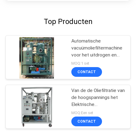
Top Producten
Automatische
vacuümoliefiltermachine
voor het uitdrogen en
ontgassen van
MOQ:1 set
transformatorolie
CONTACT
Van de de Oliefiltratie van
de hoogspannings het
Elektrische
Transformator de
MOQ:Een set
Machine Horizontale
CONTACT
Online Werk