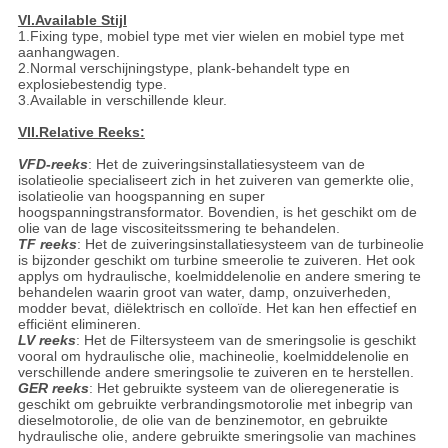
VI.Available Stijl
1.Fixing type, mobiel type met vier wielen en mobiel type met
aanhangwagen.
2.Normal verschijningstype, plank-behandelt type en
explosiebestendig type.
3.Available in verschillende kleur.
VII.Relative Reeks:
VFD-reeks
: Het de zuiveringsinstallatiesysteem van de
isolatieolie specialiseert zich in het zuiveren van gemerkte olie,
isolatieolie van hoogspanning en super
hoogspanningstransformator. Bovendien, is het geschikt om de
olie van de lage viscositeitssmering te behandelen.
TF reeks
: Het de zuiveringsinstallatiesysteem van de turbineolie
is bijzonder geschikt om turbine smeerolie te zuiveren. Het ook
applys om hydraulische, koelmiddelenolie en andere smering te
behandelen waarin groot van water, damp, onzuiverheden,
modder bevat, diëlektrisch en colloïde. Het kan hen effectief en
efficiënt elimineren.
LV reeks
: Het de Filtersysteem van de smeringsolie is geschikt
vooral om hydraulische olie, machineolie, koelmiddelenolie en
verschillende andere smeringsolie te zuiveren en te herstellen.
GER reeks
: Het gebruikte systeem van de olieregeneratie is
geschikt om gebruikte verbrandingsmotorolie met inbegrip van
dieselmotorolie, de olie van de benzinemotor, en gebruikte
hydraulische olie, andere gebruikte smeringsolie van machines