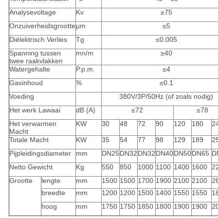
Analysevoltage
Kv
≥75
Onzuiverheidsgrootte
μm
≤5
Diëlektrisch Verlies
Tg
≤0.005
Spanning tussen
mn/m
≥40
twee raakvlakken
Watergehalte
P.p.m.
≤4
Gasinhoud
%
≤0.1
Voeding
380V/3P/50Hz (of zoals nodig)
Het werk Lawaai
dB (A)
≤72
≤78
Het verwarmen
KW
30
48
72
90
120
180
2
Macht
Totale Macht
KW
35
54
77
98
129
189
2
Pijpleidingsdiameter
mm
DN25
DN32
DN32
DN40
DN50
DN65
D
Netto Gewicht
Kg
550
850
1000
1100
1400
1600
2
Grootte
lengte
mm
1500
1500
1700
1900
2100
2100
2
breedte
mm
1200
1200
1500
1400
1550
1550
1
hoog
mm
1750
1750
1850
1800
1900
1900
2