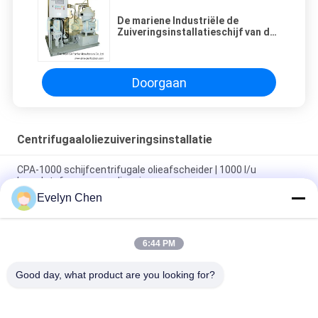
De mariene Industriële de
Zuiveringsinstallatieschijf van de
Brandstof Centrifugaalolie
centrifugeert het Roestvrije
staalmateriaal van de
Zuiveringsinstallatieseparator
Doorgaan
Centrifugaaloliezuiveringsinstallatie
CPA-1000 schijfcentrifugale olieafscheider | 1000 l/u
brandstof- en smeeroliezuiveraar
Evelyn Chen
Verwijder water, slib en vaste verontreinigende stoffen uit
brandstof olie bij een temperatuur van maximaal 6000 L/h
6:44 PM
Van de Filtratiesystemen van de gepaste kleur de
Centrifugaalolie Verwijdering van het Wateronzuiverheden
Good day, what product are you looking for?
populaire categorieën
Alle