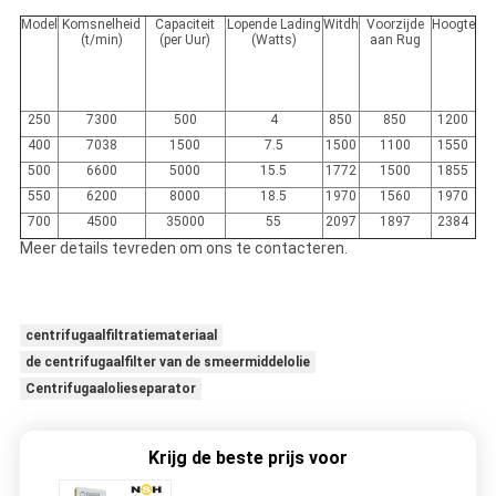
Model
Komsnelheid
Capaciteit
Lopende Lading
Witdh
Voorzijde
Hoogte
(t/min)
(per Uur)
(Watts)
aan Rug
250
7300
500
4
850
850
1200
400
7038
1500
7.5
1500
1100
1550
500
6600
5000
15.5
1772
1500
1855
550
6200
8000
18.5
1970
1560
1970
700
4500
35000
55
2097
1897
2384
Meer details tevreden om ons te contacteren.
centrifugaalfiltratiemateriaal
de centrifugaalfilter van de smeermiddelolie
Centrifugaalolieseparator
Krijg de beste prijs voor