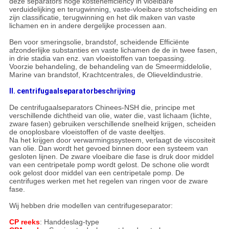
deze separators hoge kostenefficiency in vloeibare
verduidelijking en terugwinning, vaste-vloeibare stofscheiding en
zijn classificatie, terugwinning en het dik maken van vaste
lichamen en in andere dergelijke processen aan.
Ben voor smeringsolie, brandstof, scheidende Efficiënte
afzonderlijke substanties en vaste lichamen de de in twee fasen,
in drie stadia van enz. van vloeistoffen van toepassing.
Voorzie behandeling, de behandeling van de Smeermiddelolie,
Marine van brandstof, Krachtcentrales, de Olieveldindustrie.
II.
centrifugaalseparator
beschrijving
De centrifugaalseparators Chinees-NSH die, principe met
verschillende dichtheid van olie, water die, vast lichaam (lichte,
zware fasen) gebruiken verschillende snelheid krijgen, scheiden
de onoplosbare vloeistoffen of de vaste deeltjes.
Na het krijgen door verwarmingssysteem, verlaagt de viscositeit
van olie. Dan wordt het gevoed binnen door een systeem van
gesloten lijnen. De zware vloeibare die fase is druk door middel
van een centripetale pomp wordt gelost. De schone olie wordt
ook gelost door middel van een centripetale pomp. De
centrifuges werken met het regelen van ringen voor de zware
fase.
Wij hebben drie modellen van centrifugeseparator:
CP reeks
: Handdeslag-type