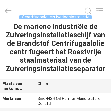
NSH
Oil
Purifier
Manufacture
Co.,
Centrifugaaloliezuiveringsinstallatie
Ltd.
All
Rights
De mariene Industriële de
HUIS
Reserved.
Zuiveringsinstallatieschijf van
PRODUCTEN
de Brandstof Centrifugaalolie
centrifugeert het Roestvrije
ONGEVEER
staalmateriaal van de
ONS
Zuiveringsinstallatieseparator
FABRIEKSREIS
Plaats van
China
herkomst:
KWALITEITSCONTROLE
Merknaam:
Sino-NSH Oil Purifier Manufacture
Co.,Ltd