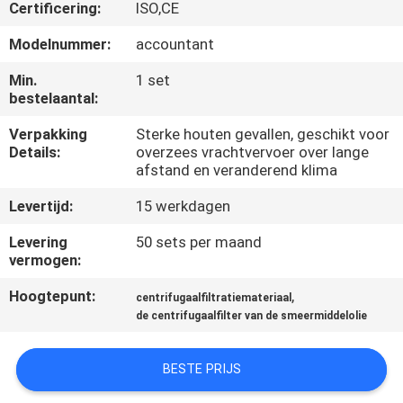
CONTACTEER
Certificering:
ISO,CE
ONS
Modelnummer:
accountant
Min.
1 set
NIEUWS
bestelaantal:
Verpakking
Sterke houten gevallen, geschikt voor
VERZOEK
Details:
overzees vrachtvervoer over lange
afstand en veranderend klima
OM EEN
Levertijd:
15 werkdagen
CITAAT
Levering
50 sets per maand
vermogen:
SITEMAP
Hoogtepunt:
,
centrifugaalfiltratiemateriaal
de centrifugaalfilter van de smeermiddelolie
PRIVACY
POLICY
BESTE PRIJS