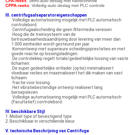
CPA-reeks
: Semi-auto deslag met handcontrole
CPPA-reeks
: Volledig-auto deslag met PLC controle
III.
centrifugaalseparator
eigenschappen
Volledige automatisering mogelijk met PLC automatisch
controlebord.
Centrifugaalscheiding die geen filtermedia vereisen.
Hoog die de treinsysteem van de
betrouwbaarheidsaandrijving door levering van meer dan
1.000 eenheden wordt gesteund per jaar.
Komontwerp met superieure scheidingsprestaties en met
goede reactie op lossingsladingen.
De controleklep regelt totale/gedeeltelijke lossing van vaste
lichamen.
De super gedeeltelijke ontlader (optie) minimaliseert
vloeibaar verlies en maximaliseert het dik maken van vast
lichaam
fractie voor lossing.
Het vibratiebestendige ontwerp realiseert lang
beroepsleven.
Volledige automatisering mogelijk met PLC automatisch
(Facultatief) controlebord.
IV. beschikbare Stijl
1.
Mobiel type of bevestigend type
2. Beschikbaar in verschillende kleur.
V. technische Beschrijving van Centrifuge