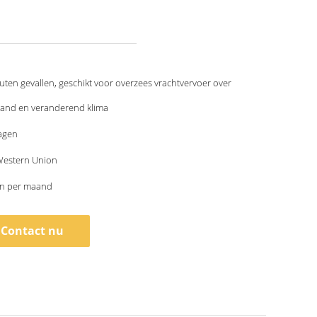
uten gevallen, geschikt voor overzees vrachtvervoer over
tand en veranderend klima
agen
 Western Union
en per maand
Contact nu