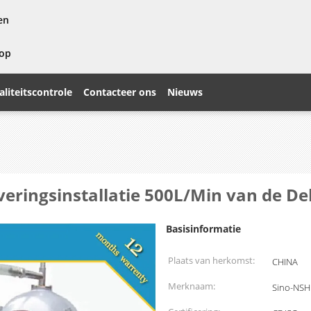
en
 op
liteitscontrole
Contacteer ons
Nieuws
eringsinstallatie 500L/Min van de D
Basisinformatie
Plaats van herkomst:
CHINA
Merknaam:
Sino-NSH