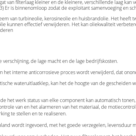
 gat van filterlaag kleiner en de kleinere, verschillende laag ka
. 3) Er is binnenomloop zodat de exploitant samenvoeging en sch
steem van turbineolie, kerosineolie en huisbrandolie. Het heeft t
ie kunnen effectief verwijderen. Het kan oliekwaliteit verbeter
nderen
verschijning, de lage macht en de lage bedrijfskosten.
en het interne anticorrosieve proces wordt verwijderd, dat ono
tische wateruitlaatklep, kan het de hoogte van de gescheiden w
de het werk status van elke component kan automatisch tonen, e
controle van en het alarmeren van het materiaal, de motiecontro
ng te stellen en te realiseren.
nland wordt ingevoerd, met het goede verzegelen, levensduur me