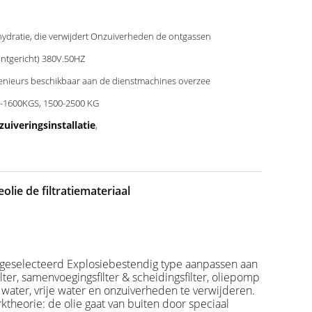
ydratie, die verwijdert Onzuiverheden de ontgassen
antgericht) 380V.50HZ
enieurs beschikbaar aan de dienstmachines overzee
-1600KGS, 1500-2500 KG
iveringsinstallatie
,
lie de filtratiemateriaal
-geselecteerd Explosiebestendig type aanpassen aan
ilter, samenvoegingsfilter & scheidingsfilter, oliepomp
 water, vrije water en onzuiverheden te verwijderen.
ktheorie: de olie gaat van buiten door speciaal