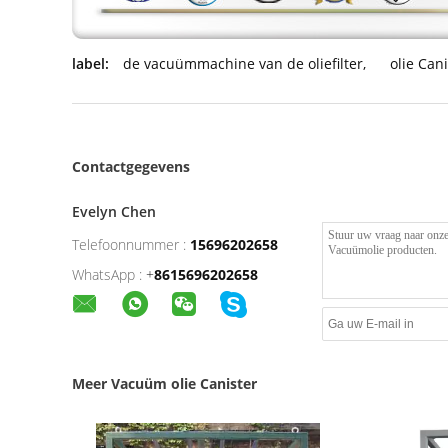
label:
de vacuümmachine van de oliefilter
,
olie Can
Contactgegevens
Evelyn Chen
Telefoonnummer :
15696202658
WhatsApp :
+
8615696202658
Meer Vacuüm olie Canister