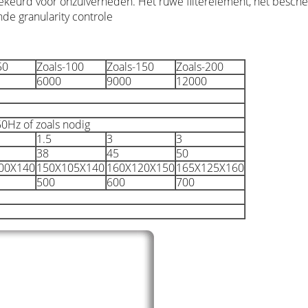
keurd voor onzuiverheden. Het ruwe filterelement, het bescherm
de granularity controle
50
Zoals-100
Zoals-150
Zoals-200
6000
9000
12000
0Hz of zoals nodig
1.5
3
3
38
45
50
00X140
150X105X140
160X120X150
165X125X160
500
600
700