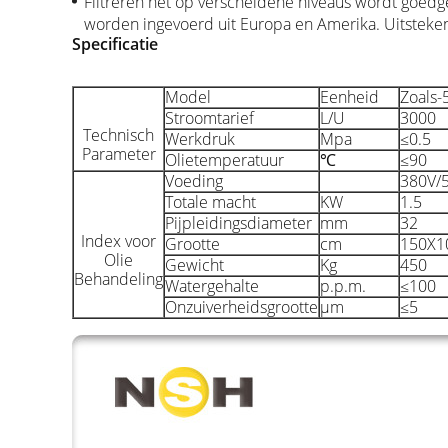
Filtreren het op verscheidene niveaus wordt goedge
worden ingevoerd uit Europa en Amerika. Uitsteken
Specificatie
Model
Eenheid
Zoals-
Stroomtarief
L/U
3000
Technisch
Werkdruk
Mpa
≤0.5
Parameter
Olietemperatuur
℃
≤90
Voeding
380V/5
Totale macht
KW
1.5
Pijpleidingsdiameter
mm
32
Index voor
Grootte
cm
150X1
Olie
Gewicht
Kg
450
Behandeling
Watergehalte
p.p.m.
≤100
Onzuiverheidsgrootte
μm
≤5