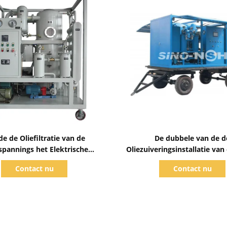
Toon details
Toon details
de de Oliefiltratie van de
De dubbele van de d
pannings het Elektrische
Oliezuiveringsinstallatie van
nsformator de Machine
Vacuümtransformator M
Contact nu
Contact nu
rizontale Online Werk
600L/H