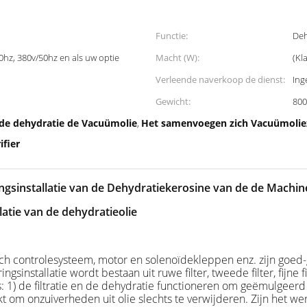
Functie:
Deh
0hz, 380v/50hz en als uw optie
Macht (W):
(Kl
Verleende naverkoop de dienst:
Ing
Gewicht:
800
n de dehydratie de Vacuümolie
Het samenvoegen zich Vacuümoliezu
,
fier
sinstallatie van de Dehydratiekerosine van de de Machineo
atie van de dehydratieolie
h controlesysteem, motor en solenoïdekleppen enz. zijn goed
sinstallatie wordt bestaan uit ruwe filter, tweede filter, fijne f
s: 1) de filtratie en de dehydratie functioneren om geëmulgeerd
t om onzuiverheden uit olie slechts te verwijderen. Zijn het wer