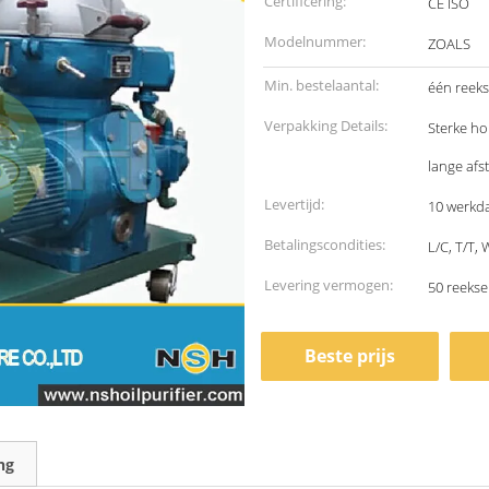
Certificering:
CE ISO
Modelnummer:
ZOALS
Min. bestelaantal:
één reeks
Verpakking Details:
Sterke ho
lange afs
Levertijd:
10 werkd
Betalingscondities:
L/C, T/T,
Levering vermogen:
50 reeks
Beste prijs
ng