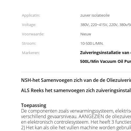
Applicatin:
zuiver isolatieolie
Voltage:
380V, 220~415V, 220V, 380v/5
Voorwaarde:
Nieuw
Stroom:
10-500 L/MIN.
Zuiveringsinstallatie va
Markeren:
500L/Min Vacuum Oil Puri
NSH-het Samenvoegen zich van de de Oliezuivering
ALS Reeks het samenvoegen zich zuiveringsinstall
Toepassing
De componenten zoals verwarmingssysteem, elektrisc
verschillend gevaarsniveau. AANGEZIEN de oliezuivering
en elektronisch controlesysteem. Het heeft 3 functie
2) Het kan als olie het vullen machine worden gebruik