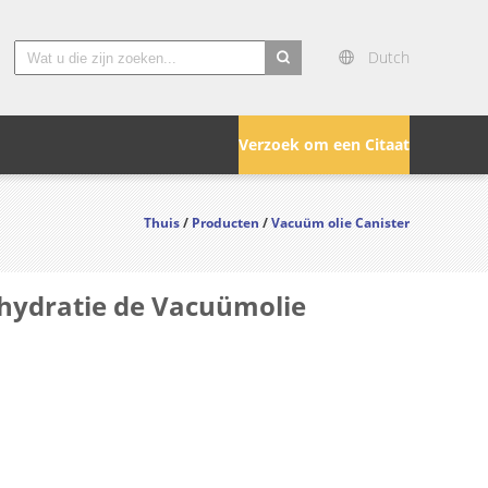
Dutch
search
Verzoek om een Citaat
Thuis
/
Producten
/
Vacuüm olie Canister
ehydratie de Vacuümolie