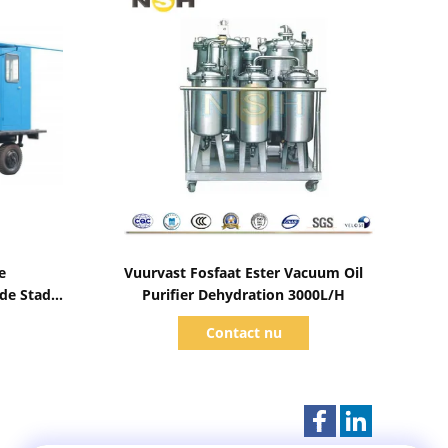
Toon details
e
Vuurvast Fosfaat Ester Vacuum Oil
 de Stadia
Purifier Dehydration 3000L/H
achine
Contact nu