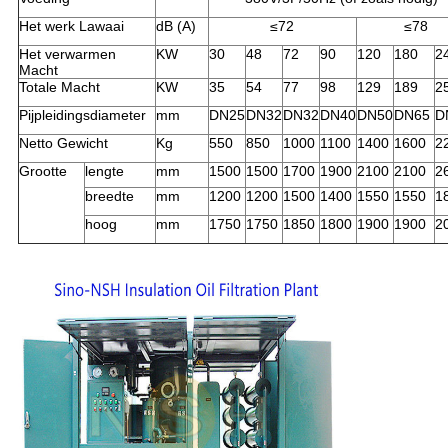
Het werk Lawaai
dB (A)
≤72
≤78
Het verwarmen
KW
30
48
72
90
120
180
2
Macht
Totale Macht
KW
35
54
77
98
129
189
2
Pijpleidingsdiameter
mm
DN25
DN32
DN32
DN40
DN50
DN65
D
Netto Gewicht
Kg
550
850
1000
1100
1400
1600
2
Grootte
lengte
mm
1500
1500
1700
1900
2100
2100
2
breedte
mm
1200
1200
1500
1400
1550
1550
1
hoog
mm
1750
1750
1850
1800
1900
1900
2