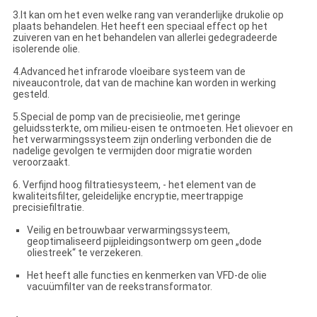
3.It kan om het even welke rang van veranderlijke drukolie op
plaats behandelen. Het heeft een speciaal effect op het
zuiveren van en het behandelen van allerlei gedegradeerde
isolerende olie.
4.Advanced het infrarode vloeibare systeem van de
niveaucontrole, dat van de machine kan worden in werking
gesteld.
5.Special de pomp van de precisieolie, met geringe
geluidssterkte, om milieu-eisen te ontmoeten. Het olievoer en
het verwarmingssysteem zijn onderling verbonden die de
nadelige gevolgen te vermijden door migratie worden
veroorzaakt.
6. Verfijnd hoog filtratiesysteem, - het element van de
kwaliteitsfilter, geleidelijke encryptie, meertrappige
precisiefiltratie.
Veilig en betrouwbaar verwarmingssysteem,
geoptimaliseerd pijpleidingsontwerp om geen „dode
oliestreek“ te verzekeren.
Het heeft alle functies en kenmerken van VFD-de olie
vacuümfilter van de reekstransformator.