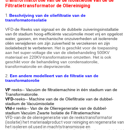
transformatorolie van de de Isolatieolie van de de
Filtratietransformator de Oliereiniging
1.
Beschrijving van de oliefiltratie van de
transformatorisolatie
VFD-
de Reeks van signaal en de dubbele zuiveringsinstallatie
van
de
stadium hoog-efficiënte vacuümolie moet vrij en opgelost
water, gassen, en mechanische onzuiverheden uit isolerende
oliën verwijderen om zijn zuiverheid te verzekeren en zijn
isolatiebezit te verbeteren.
Het is geschikt voor de toepassing
aan het super-voltage die van de oliebehandeling 500KV
materiaal en 220KV-transformatoren omzetten. Het is ook
geschikt voor de behandeling van condensatorolie,
transformatorolie en diepvriezerolie.
2.
Een andere modelleert van de filtratie van de
transformatorolie
VF
reeks-- Vacuüm de filtratiemachine in één stadium van de
Transformatorolie.
VFD-
reeks-- Machine van de de Oliefiltratie van de dubbel-
stadium de Vacuümisolatie
Vfd-r
reeks-- Van de de Olieregeneratie van de dubbel-
stadium Vacuüm Zwarte Isolatie de Filtratiemachine
VFD-van de de olieregeneratie van de reekstransformator
(isolatie) het materiaalproduct voor reiniging en regeneratie van
het isoleren oil.used in machtstransmissie en