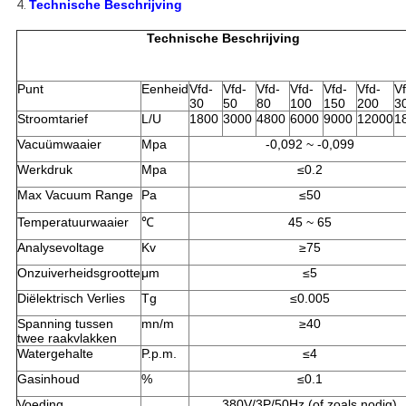
4.
Technische Beschrijving
Technische Beschrijving
Punt
Eenheid
Vfd-
Vfd-
Vfd-
Vfd-
Vfd-
Vfd-
Vf
30
50
80
100
150
200
3
Stroomtarief
L/U
1800
3000
4800
6000
9000
12000
1
Vacuümwaaier
Mpa
-0,092 ~ -0,099
Werkdruk
Mpa
≤0.2
Max Vacuum Range
Pa
≤50
Temperatuurwaaier
℃
45 ~ 65
Analysevoltage
Kv
≥75
Onzuiverheidsgrootte
μm
≤5
Diëlektrisch Verlies
Tg
≤0.005
Spanning tussen
mn/m
≥40
twee raakvlakken
Watergehalte
P.p.m.
≤4
Gasinhoud
%
≤0.1
Voeding
380V/3P/50Hz (of zoals nodig)