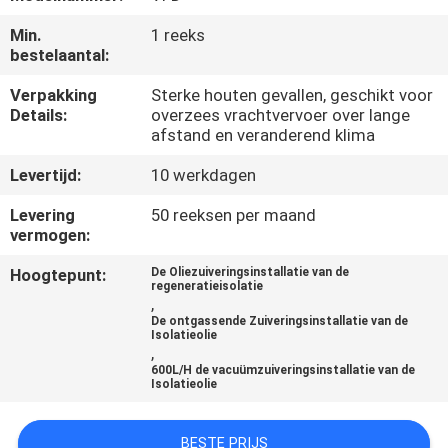
CONTACTEER
Min.
1 reeks
ONS
bestelaantal:
Verpakking
Sterke houten gevallen, geschikt voor
NIEUWS
Details:
overzees vrachtvervoer over lange
afstand en veranderend klima
VERZOEK
Levertijd:
10 werkdagen
OM EEN
Levering
50 reeksen per maand
CITAAT
vermogen:
Hoogtepunt:
De Oliezuiveringsinstallatie van de
regeneratieisolatie
SITEMAP
,
De ontgassende Zuiveringsinstallatie van de
Isolatieolie
,
PRIVACY
600L/H de vacuümzuiveringsinstallatie van de
Isolatieolie
POLICY
BESTE PRIJS