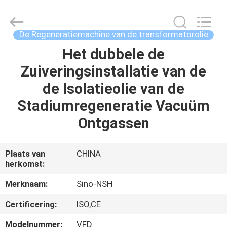
NSH
Oil
Purifier
Manufacture
Co.,
De Regeneratiemachine van de transformatorolie
Ltd.
All
Rights
Het dubbele de
HUIS
Reserved.
Zuiveringsinstallatie van de
PRODUCTEN
de Isolatieolie van de
Stadiumregeneratie Vacuüm
ONGEVEER
Ontgassen
ONS
Plaats van
CHINA
herkomst:
FABRIEKSREIS
Merknaam:
Sino-NSH
KWALITEITSCONTROLE
Certificering:
ISO,CE
Modelnummer:
VFD