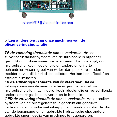
5.
Een andere typt van onze machines van de
oliezuiveringsinstallatie
TF de zuiveringsinstallatie van
de
reeksolie
: Het de
zuiveringsinstallatiesysteem van de turbineolie is bijzonder
geschikt om turbine smeerolie te zuiveren. Het ook applys om
hydraulische, koelmiddelenolie en andere smering te
behandelen waarin groot van water, damp, onzuiverheden,
modder bevat, diëlektrisch en colloïde. Het kan hen effectief en
efficiënt elimineren.
LV de zuiveringsinstallatie van
de
reeksolie
: Het de
Filtersysteem van de smeringsolie is geschikt vooral om
hydraulische olie, machineolie, koelmiddelenolie en verschillende
andere smeringsolie te zuiveren en te herstellen.
GER de zuiveringsinstallatie van
de
reeksolie
: Het gebruikte
systeem van de olieregeneratie is geschikt om gebruikte
verbrandingsmotorolie met inbegrip van dieselmotorolie, de olie
van de benzinemotor, en gebruikte hydraulische olie, andere
gebruikte smeringsolie van machines te regenereren.