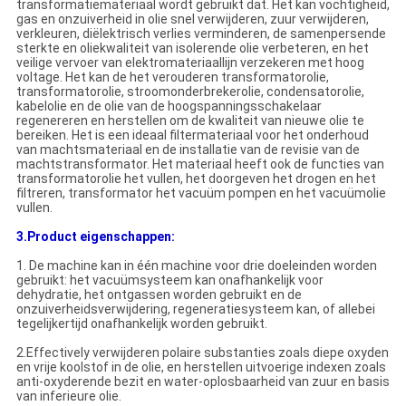
transformatiemateriaal wordt gebruikt dat. Het kan vochtigheid,
gas en onzuiverheid in olie snel verwijderen, zuur verwijderen,
verkleuren, diëlektrisch verlies verminderen, de samenpersende
sterkte en oliekwaliteit van isolerende olie verbeteren, en het
veilige vervoer van elektromateriaallijn verzekeren met hoog
voltage. Het kan de het verouderen transformatorolie,
transformatorolie, stroomonderbrekerolie, condensatorolie,
kabelolie en de olie van de hoogspanningsschakelaar
regenereren en herstellen om de kwaliteit van nieuwe olie te
bereiken. Het is een ideaal filtermateriaal voor het onderhoud
van machtsmateriaal en de installatie van de revisie van de
machtstransformator. Het materiaal heeft ook de functies van
transformatorolie het vullen, het doorgeven het drogen en het
filtreren, transformator het vacuüm pompen en het vacuümolie
vullen.
3.Product eigenschappen:
1. De machine kan in één machine voor drie doeleinden worden
gebruikt: het vacuümsysteem kan onafhankelijk voor
dehydratie, het ontgassen worden gebruikt en de
onzuiverheidsverwijdering, regeneratiesysteem kan, of allebei
tegelijkertijd onafhankelijk worden gebruikt.
2.Effectively verwijderen polaire substanties zoals diepe oxyden
en vrije koolstof in de olie, en herstellen uitvoerige indexen zoals
anti-oxyderende bezit en water-oplosbaarheid van zuur en basis
van inferieure olie.