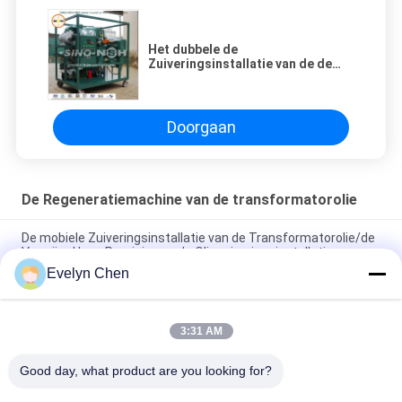
Het dubbele de
Zuiveringsinstallatie van de de
Isolatieolie van de
Stadiumregeneratie Vacuüm
Ontgassen
Doorgaan
De Regeneratiemachine van de transformatorolie
De mobiele Zuiveringsinstallatie van de Transformatorolie/de
Vacuüm Hoge Precisie van de Oliezuiveringsinstallatie
Evelyn Chen
18000LPH de Regeneratiemachine van de transformatorolie
met Aanhangwagen
3:31 AM
Van de de Oliebehandeling van de olieregeneratie de Machine
Zure Verwijdering met Koolstofstaalstructuur
Good day, what product are you looking for?