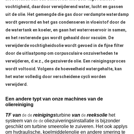
vochtigheid, daardoor verwijderend water, lucht en gassen
uit de olie.
Het gemengde die gas door verdampte waterdamp
wordt gevormd en het gas condenseren in vloeistof door de
de watertank en koeler, en gaan het waterreservoir in samen,
en het resterende gas wordt gehaald door vacuüm.
De
verwijderde vochtigheidsolie wordt gevoed in de fijne filter
door de uitlaatpomp om corpusculaire onzuiverheden te
verwijderen, d.w.z., de gezuiverde olie. Een reinigingsproces
wordt voltooid. Volgens de hoeveelheid watergehalte, kan
het water volledig door verscheidene cycli worden
verwijderd.
Een andere typt van onze machines van de
oliereiniging
TF van
reinigings
turbine
van
reeksolie
het
de de
de
systeem van
oliezuiveringsinstallatie is bijzonder
de de
geschikt om turbine smeerolie te zuiveren. Het ook applys
om hydraulische, koelmiddelenolie en andere smering te