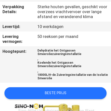
CONTACTEER
Verpakking
Sterke houten gevallen, geschikt voor
ONS
Details:
overzees vrachtvervoer over lange
afstand en veranderend klima
NIEUWS
Levertijd:
10 werkdagen
Levering
50 reeksen per maand
VERZOEK
vermogen:
OM EEN
Hoogtepunt:
Dehydratie het Ontgassen
Smeeroliezuiveringsinstallatie
CITAAT
,
Koelende het Ontgassen
Smeeroliezuiveringsinstallatie
,
SITEMAP
18000L/H-de Zuiveringsinstallatie van de Isolatie
Smeerolie
PRIVACY
BESTE PRIJS
POLICY