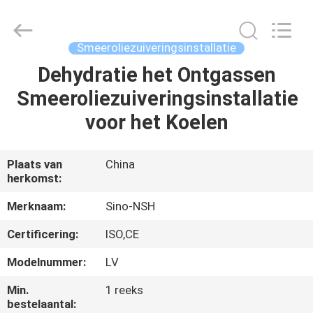
NSH
Oil
Purifier
Manufacture
Co.,
Smeeroliezuiveringsinstallatie
Ltd.
All
Rights
Dehydratie het Ontgassen
HUIS
Reserved.
Smeeroliezuiveringsinstallatie
PRODUCTEN
voor het Koelen
ONGEVEER
Plaats van
China
herkomst:
ONS
Merknaam:
Sino-NSH
FABRIEKSREIS
Certificering:
ISO,CE
Modelnummer:
LV
KWALITEITSCONTROLE
Min.
1 reeks
bestelaantal: