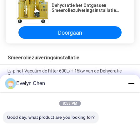
Dehydratie het Ontgassen
Smeeroliezuiveringsinstallatie
voor het Koelen
Doorgaan
Smeeroliezuiveringsinstallatie
Lv-p het Vacuüm de Filter 600L/H 15kw van de Dehydratie
Smeerolie Verwarmen
Evelyn Chen
Lichtgewicht Smeeroliezuiveringsinstallatie met Roestvrij
staalstructuur 50Hz
8:53 PM
Vuurbestendige oliezuiveringsmachine voor EH-olie- en
fosfaatesteroliebehandeling
Good day, what product are you looking for?
populaire categorieën
Alle