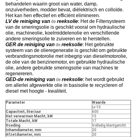
behandelen waarin groot van water, damp,
onzuiverheden, modder bevat, diëlektrisch en colloïde.
Het kan hen effectief en efficiënt elimineren.
LV de reiniging van
reeksolie
: Het de Filtersysteem
de
van de smeringsolie is geschikt vooral om hydraulische
olie, machineolie, koelmiddelenolie en verschillende
andere smeringsolie te zuiveren en te herstellen.
GER de reiniging van
reeksolie
: Het gebruikte
de
systeem van de olieregeneratie is geschikt om gebruikte
verbrandingsmotorolie met inbegrip van dieselmotorolie,
de olie van de benzinemotor, en gebruikte hydraulische
olie, andere gebruikte smeringsolie van machines te
regenereren.
GED-de reiniging van
reeksolie
: het wordt gebruikt
de
om allerlei afgewerkte olie in basisolie te recycleren of
diesel met hoogte - kwaliteit.
Parameter
Waarde
Lv-10
Capaciteit, liter/uur
600
Het verwarmen Macht, kW
15
Totale Macht, kW
17
Voeding
Volledig klantgericht
Inhamdiameter, mm
20
Afzetdiameter, mm
20