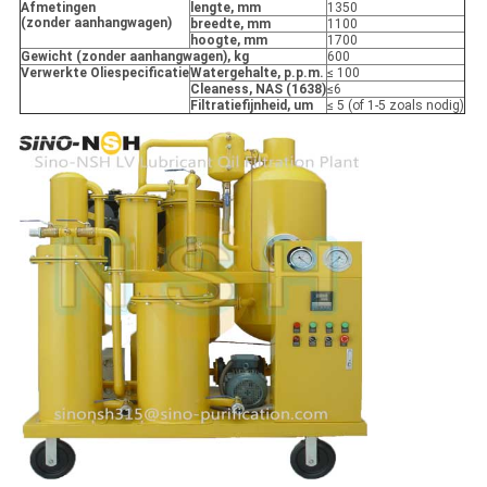
Afmetingen
lengte, mm
1350
(zonder aanhangwagen)
breedte, mm
1100
hoogte, mm
1700
Gewicht (zonder aanhangwagen), kg
600
Verwerkte Oliespecificatie
Watergehalte, p.p.m.
≤ 100
Cleaness, NAS (1638)
≤6
Filtratiefijnheid, um
≤ 5 (of 1-5 zoals nodig)