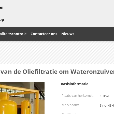
en
 op
liteitscontrole
Contacteer ons
Nieuws
an de Oliefiltratie om Wateronzuive
Basisinformatie
Plaats van herkomst:
CHINA
Merknaam:
Sino-NSH