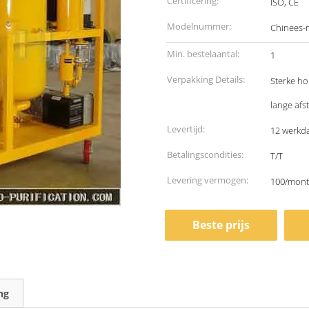
Certificering:
ISO, CE
Modelnummer:
Chinees-
Min. bestelaantal:
1
Verpakking Details:
Sterke ho
lange afs
Levertijd:
12 werkd
Betalingscondities:
T/T
Levering vermogen:
100/mon
Beste prijs
ng