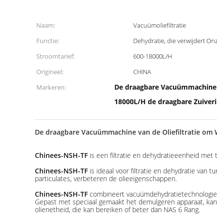
Naam:
Vacuümoliefiltratie
Functie:
Dehydratie, die verwijdert O
Stroomtarief:
600-18000L/H
Origineel:
CHINA
De draagbare Vacuümmachine v
Markeren:
18000L/H de draagbare Zuiverin
De draagbare Vacuümmachine van de Oliefiltratie om 
Chinees-NSH-TF
is een filtratie en dehydratieeenheid me
Chinees-NSH-TF
is ideaal voor filtratie en dehydratie van 
particulates, verbeteren de olieeigenschappen.
Chinees-NSH-TF
combineert vacuümdehydratietechnologie en
Gepast met speciaal gemaakt het demulgeren apparaat, kan 
olienetheid, die kan bereiken of beter dan NAS 6 Rang.