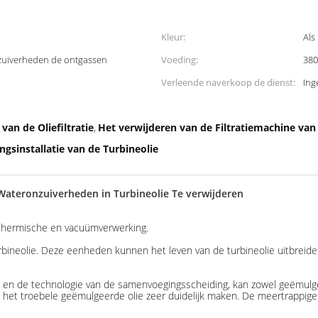
Kleur:
Als
nzuiverheden de ontgassen
Voeding:
380
Verleende naverkoop de dienst:
Ing
an de Oliefiltratie
Het verwijderen van de Filtratiemachine va
,
gsinstallatie van de Turbineolie
Wateronzuiverheden in Turbineolie Te verwijderen
t thermische en vacuümverwerking.
turbineolie. Deze eenheden kunnen het leven van de turbineolie uitbreiden
 de technologie van de samenvoegingsscheiding, kan zowel geëmulgeerd 
het troebele geëmulgeerde olie zeer duidelijk maken. De meertrappige 