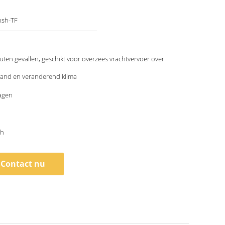
nsh-TF
uten gevallen, geschikt voor overzees vrachtvervoer over
tand en veranderend klima
agen
th
Contact nu