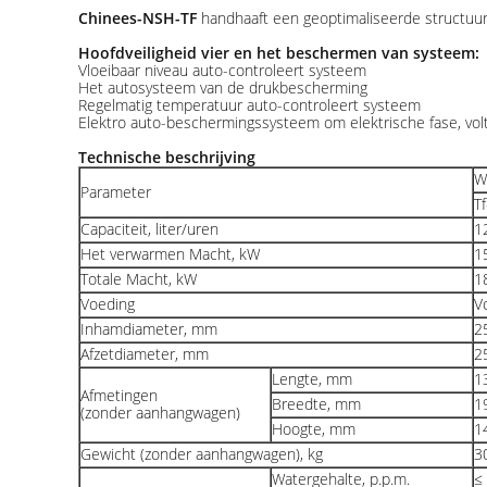
Chinees-NSH-TF
handhaaft een geoptimaliseerde structuur 
Hoofdveiligheid vier en het beschermen van systeem:
Vloeibaar niveau auto-controleert systeem
Het autosysteem van de drukbescherming
Regelmatig temperatuur auto-controleert systeem
Elektro auto-beschermingssysteem om elektrische fase, vol
Technische beschrijving
W
Parameter
T
Capaciteit, liter/uren
1
Het verwarmen Macht, kW
1
Totale Macht, kW
1
Voeding
Vo
Inhamdiameter, mm
2
Afzetdiameter, mm
2
Lengte, mm
1
Afmetingen
Breedte, mm
1
(zonder aanhangwagen)
Hoogte, mm
1
Gewicht (zonder aanhangwagen), kg
3
Watergehalte, p.p.m.
≤