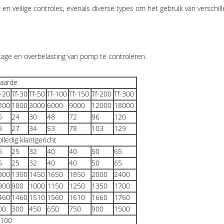
en veilige controles, evenals diverse types om het gebruik van versch
tage en overbelasting van pomp te controleren
aarde
f-20
Tf-30
Tf-50
Tf-100
Tf-150
Tf-200
Tf-300
200
1800
3000
6000
9000
12000
18000
5
24
30
48
72
96
120
8
27
34
53
78
103
129
lledig klantgericht
5
25
32
40
40
50
65
5
25
32
40
40
50
65
300
1300
1450
1650
1850
2000
2400
900
900
1000
1150
1250
1350
1700
460
1460
1510
1560
1610
1660
1760
00
300
450
650
750
900
1500
 100