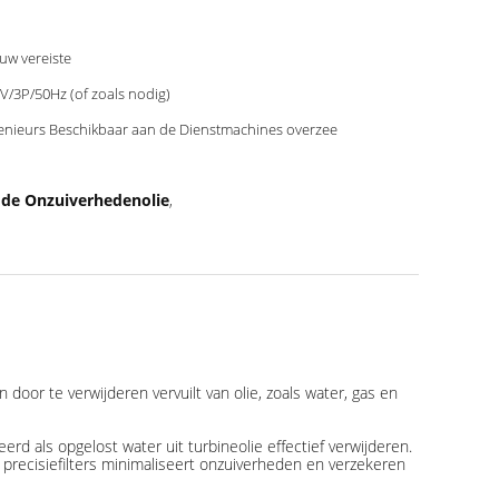
 uw vereiste
V/3P/50Hz (of zoals nodig)
enieurs Beschikbaar aan de Dienstmachines overzee
n de Onzuiverhedenolie
,
 door te verwijderen vervuilt van olie, zoals water, gas en
als opgelost water uit turbineolie effectief verwijderen.
precisiefilters minimaliseert onzuiverheden en verzekeren