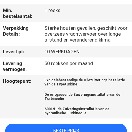
CONTACTEER
Min.
1 reeks
ONS
bestelaantal:
Verpakking
Sterke houten gevallen, geschikt voor
NIEUWS
Details:
overzees vrachtvervoer over lange
afstand en veranderend klima
VERZOEK
Levertijd:
10 WERKDAGEN
OM EEN
Levering
50 reeksen per maand
CITAAT
vermogen:
Hoogtepunt:
Explosiebestendige de Oliezuiveringsinstallatie
van de Typeturbine
SITEMAP
,
De ontgassende Zuiveringsinstallatie van de
Turbineolie
,
PRIVACY
600L/H de Zuiveringsinstallatie van de
hydraulische Turbineolie
POLICY
BESTE PRIJS