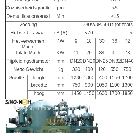
Onzuiverheidsgrootte
μm
≤5
Demulificationaantal
Min
<15
Voeding
380V/3P/50Hz (of zoals
Het werk Lawaai
dB (A)
≤70
≤
Het verwarmen
KW
9
18
30
36
72
Macht
Totale Macht
KW
11
20
34
41
78
Pijpleidingsdiameter
mm
DN20
DN20
DN25
DN32
DN4
Netto Gewicht
Kg
320
400
420
550
750
Grootte
lengte
mm
1280
1300
1400
1550
1700
breedte
mm
750
900
1050
1100
1300
hoog
mm
1450
1450
1600
1700
1850