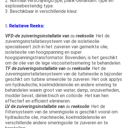
2. Normaal verschijningstype, plank-behandelt type en
explosiebestendig type.
3. Beschikbaar in verschillende kleur.
Relatieve Reeks:
5.
VFD-de zuiveringsinstallatie van
reeksolie
: Het de
de
zuiveringsinstallatiesysteem van de isolatieolie
specialiseert zich in het zuiveren van gemerkte olie,
isolatieolie van hoogspanning en super
hoogspanningstransformator. Bovendien, is het geschikt
om de olie van de lage viscositeitssmering te behandelen.
TF de
zuiveringsinstallatie
van
reeks
olie
: Het de
de
zuiveringsinstallatiesysteem van de turbineolie is bijzonder
geschikt om turbine smeerolie te zuiveren. Het ook applys
om hydraulische, koelmiddelenolie en andere smering te
behandelen waarin groot van water, damp, onzuiverheden,
modder bevat, diëlektrisch en colloïde. Het kan hen
effectief en efficiënt elimineren.
LV de
zuiveringsinstallatie
van
reeks
olie
: Het de
de
Filtersysteem van de smeringsolie is geschikt vooral om
hydraulische olie, machineolie, koelmiddelenolie en
verschillende andere smeringsolie te zuiveren en te