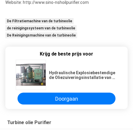
Website: http://www.sino-nshoilpurifier.com
De Filtratiemachine van de turbineolie
de reinigingssysteem van de turbineolie
De Reinigingsmachine van de turbineolie
Krijg de beste prijs voor
Hydraulische Explosiebestendige
de Oliezuiveringsinstallatie van de
Typeturbine met het Ontgassen
Doorgaan
Turbine olie Purifier