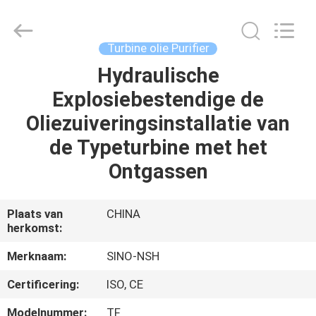
NSH
Oil
Purifier
Manufacture
Co.,
Turbine olie Purifier
Ltd.
All
Rights
Hydraulische
HUIS
Reserved.
Explosiebestendige de
PRODUCTEN
Oliezuiveringsinstallatie van
de Typeturbine met het
ONGEVEER
Ontgassen
ONS
Plaats van
CHINA
herkomst:
FABRIEKSREIS
Merknaam:
SINO-NSH
KWALITEITSCONTROLE
Certificering:
ISO, CE
Modelnummer:
TF