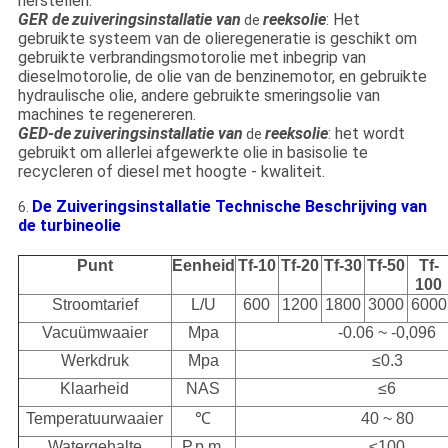
herstellen.
GER de
zuiveringsinstallatie
van
reeks
olie
: Het
de
gebruikte systeem van de olieregeneratie is geschikt om
gebruikte verbrandingsmotorolie met inbegrip van
dieselmotorolie, de olie van de benzinemotor, en gebruikte
hydraulische olie, andere gebruikte smeringsolie van
machines te regenereren.
GED-de
zuiveringsinstallatie
van
reeks
olie
: het wordt
de
gebruikt om allerlei afgewerkte olie in basisolie te
recycleren of diesel met hoogte - kwaliteit.
De Zuiveringsinstallatie Technische Beschrijving van
6.
de turbineolie
Punt
Eenheid
Tf-10
Tf-20
Tf-30
Tf-50
Tf-
100
Stroomtarief
L/U
600
1200
1800
3000
6000
Vacuümwaaier
Mpa
-0.06 ~ -0,096
Werkdruk
Mpa
≤0.3
Klaarheid
NAS
≤6
Temperatuurwaaier
℃
40 ~ 80
Watergehalte
P.p.m.
≤100