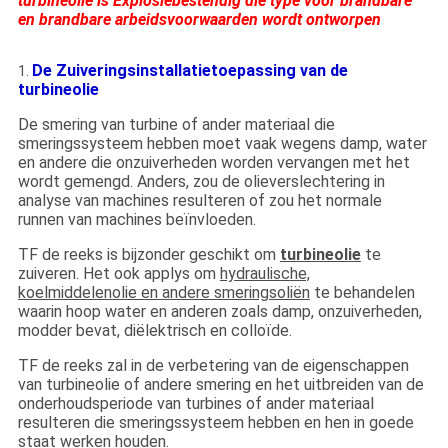
turbineolie is Explosiebestendig die type voor brandbare
en brandbare arbeidsvoorwaarden wordt ontworpen
De Zuiveringsinstallatietoepassing van de
1.
turbineolie
De smering van turbine of ander materiaal die
smeringssysteem hebben moet vaak wegens damp, water
en andere die onzuiverheden worden vervangen met het
wordt gemengd. Anders, zou de olieverslechtering in
analyse van machines resulteren of zou het normale
runnen van machines beïnvloeden.
TF de reeks is bijzonder geschikt om
turbineolie
te
zuiveren. Het ook applys om
hydraulische,
koelmiddelenolie en andere smeringsoliën
te behandelen
waarin hoop water en anderen zoals damp, onzuiverheden,
modder bevat, diëlektrisch en colloïde.
TF de reeks zal in de verbetering van de eigenschappen
van turbineolie of andere smering en het uitbreiden van de
onderhoudsperiode van turbines of ander materiaal
resulteren die smeringssysteem hebben en hen in goede
staat werken houden.