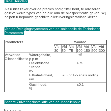
Ordeuiteinden:
Als u niet zeker over de precies nodig filter bent, te adviseren
gelieve welke types van de olie adn de oliespecificatie geven. Wij
helpen u bepaalde geschikte oliezuiveringsinstallatie kiezen.
Van de Reinigingssystemen van de isolatieolie de Technische
Parameters:
Parameters
Waarde
Vfd-
Vfd-
Vfd-
Vfd-
Vfd-
Vfd-
Vfd-
30
50
75
100
150
200
300
Verwerkte
Watergehalte,
≤5
Oliespecificatie
p.p.m.
Diëlektrische
≥75
Sterkte,
Kv
Filtratiefijnheid,
≤5 (of 1-5 zoals nodig)
um
Gasinhoud,
≤0.1
%
Andere Zuiveringsinstallatie van de Modellenolie:
TF Reeks: