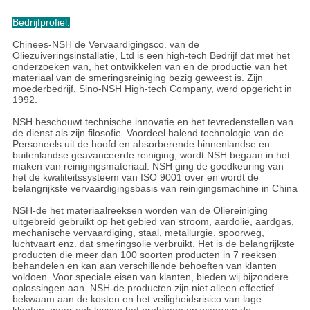
Bedrijfprofiel:
Chinees-NSH de Vervaardigingsco. van de
Oliezuiveringsinstallatie, Ltd is een high-tech Bedrijf dat met het
onderzoeken van, het ontwikkelen van en de productie van het
materiaal van de smeringsreiniging bezig geweest is. Zijn
moederbedrijf, Sino-NSH High-tech Company, werd opgericht in
1992.
NSH beschouwt technische innovatie en het tevredenstellen van
de dienst als zijn filosofie. Voordeel halend technologie van de
Personeels uit de hoofd en absorberende binnenlandse en
buitenlandse geavanceerde reiniging, wordt NSH begaan in het
maken van reinigingsmateriaal. NSH ging de goedkeuring van
het de kwaliteitssysteem van ISO 9001 over en wordt de
belangrijkste vervaardigingsbasis van reinigingsmachine in China
NSH-de het materiaalreeksen worden van de Oliereiniging
uitgebreid gebruikt op het gebied van stroom, aardolie, aardgas,
mechanische vervaardiging, staal, metallurgie, spoorweg,
luchtvaart enz. dat smeringsolie verbruikt. Het is de belangrijkste
producten die meer dan 100 soorten producten in 7 reeksen
behandelen en kan aan verschillende behoeften van klanten
voldoen. Voor speciale eisen van klanten, bieden wij bijzondere
oplossingen aan. NSH-de producten zijn niet alleen effectief
bekwaam aan de kosten en het veiligheidsrisico van lage
klanten, maar ook lossen het probleem op waarvan de