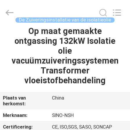
NSH
Oil
Purifier
Manufacture
Co.,
De Zuiveringsinstallatie van de isolatieolie
Ltd.
All
Rights
Op maat gemaakte
HUIS
Reserved.
ontgassing 132kW Isolatie
PRODUCTEN
olie
vacuümzuiveringssystemen
ONGEVEER
Transformer
ONS
vloeistofbehandeling
FABRIEKSREIS
Plaats van
China
herkomst:
KWALITEITSCONTROLE
Merknaam:
SINO-NSH
Certificering:
CE, ISO,SGS, SASO, SONCAP