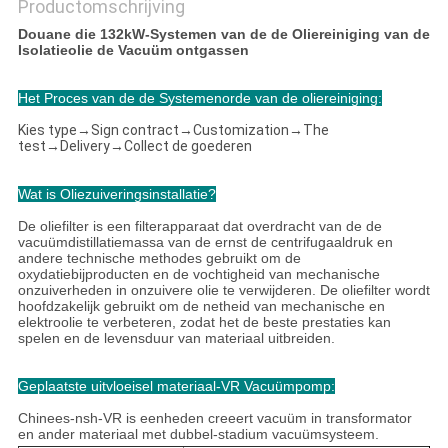
Productomschrijving
Douane die 132kW-Systemen van de de Oliereiniging van de
Isolatieolie de Vacuüm ontgassen
Het Proces van de de Systemenorde van de oliereiniging:
Kies type→Sign contract→Customization→The
test→Delivery→Collect de goederen
Wat is Oliezuiveringsinstallatie?
De oliefilter is een filterapparaat dat overdracht van de de
vacuümdistillatiemassa van de ernst de centrifugaaldruk en
andere technische methodes gebruikt om de
oxydatiebijproducten en de vochtigheid van mechanische
onzuiverheden in onzuivere olie te verwijderen. De oliefilter wordt
hoofdzakelijk gebruikt om de netheid van mechanische en
elektroolie te verbeteren, zodat het de beste prestaties kan
spelen en de levensduur van materiaal uitbreiden.
Geplaatste uitvloeisel materiaal-VR Vacuümpomp:
Chinees-nsh-VR is eenheden creeert vacuüm in transformator
en ander materiaal met dubbel-stadium vacuümsysteem.