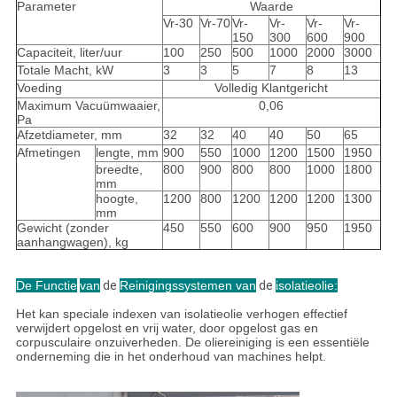
Parameter
Waarde
Vr-30
Vr-70
Vr-
Vr-
Vr-
Vr-
150
300
600
900
Capaciteit, liter/uur
100
250
500
1000
2000
3000
Totale Macht, kW
3
3
5
7
8
13
Voeding
Volledig Klantgericht
Maximum Vacuümwaaier,
0,06
Pa
Afzetdiameter, mm
32
32
40
40
50
65
Afmetingen
lengte, mm
900
550
1000
1200
1500
1950
breedte,
800
900
800
800
1000
1800
mm
hoogte,
1200
800
1200
1200
1200
1300
mm
Gewicht (zonder
450
550
600
900
950
1950
aanhangwagen), kg
De Functie
van
de
Reinigingssystemen van
de
isolatieolie
:
Het kan speciale indexen van isolatieolie verhogen effectief
verwijdert opgelost en vrij water, door opgelost gas en
corpusculaire onzuiverheden. De oliereiniging is een essentiële
onderneming die in het onderhoud van machines helpt.
van de de Isolatieolie van 0W 18000L/H de
Vacuümzuiveringsinstallatie Descriptio