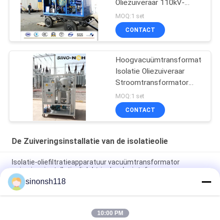
Oliezuiveraar 110kV-
500kV
MOQ:1 set
Voedingstransformator
CONTACT
Onderhoudssysteem
Hoogvacuümtransformator
Isolatie Oliezuiveraar
Stroomtransformator
Onderhoud
MOQ:1 set
Behandelingssysteem
CONTACT
De Zuiveringsinstallatie van de isolatieolie
Isolatie-oliefiltratieapparatuur vacuümtransformator
zuiveringsinstallatie dielektrische vloeistof
sinonsh118
Afvaltransformator Oliezuivering Reinigingsmachine Trace
water verwijdering Isolatie Vloeistofbehandeling
10:00 PM
Mobiele eenheid Isolatie Olie zuiveringsmiddel Precision