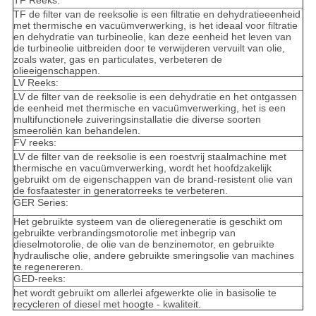
TF de filter van de reeksolie is een filtratie en dehydratieeenheid
met thermische en vacuümverwerking, is het ideaal voor filtratie
en dehydratie van turbineolie, kan deze eenheid het leven van
de turbineolie uitbreiden door te verwijderen vervuilt van olie,
zoals water, gas en particulates, verbeteren de
olieeigenschappen.
LV Reeks:
LV de filter van de reeksolie is een dehydratie en het ontgassen
de eenheid met thermische en vacuümverwerking, het is een
multifunctionele zuiveringsinstallatie die diverse soorten
smeeroliën kan behandelen.
FV reeks:
LV de filter van de reeksolie is een roestvrij staalmachine met
thermische en vacuümverwerking, wordt het hoofdzakelijk
gebruikt om de eigenschappen van de brand-resistent olie van
de fosfaatester in generatorreeks te verbeteren.
GER Series:
Het gebruikte systeem van de olieregeneratie is geschikt om
gebruikte verbrandingsmotorolie met inbegrip van
dieselmotorolie, de olie van de benzinemotor, en gebruikte
hydraulische olie, andere gebruikte smeringsolie van machines
te regenereren.
GED-reeks:
het wordt gebruikt om allerlei afgewerkte olie in basisolie te
recycleren of diesel met hoogte - kwaliteit.