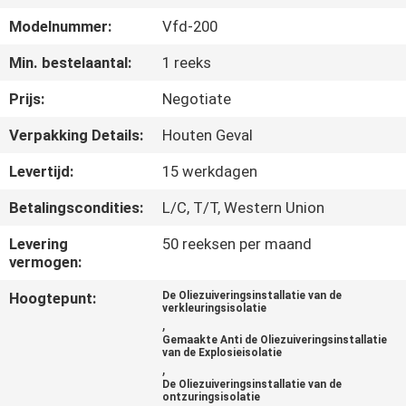
CONTACTEER
Modelnummer:
Vfd-200
ONS
Min. bestelaantal:
1 reeks
NIEUWS
Prijs:
Negotiate
Verpakking Details:
Houten Geval
VERZOEK
Levertijd:
15 werkdagen
OM EEN
Betalingscondities:
L/C, T/T, Western Union
CITAAT
Levering
50 reeksen per maand
vermogen:
SITEMAP
Hoogtepunt:
De Oliezuiveringsinstallatie van de
verkleuringsisolatie
,
PRIVACY
Gemaakte Anti de Oliezuiveringsinstallatie
van de Explosieisolatie
POLICY
,
De Oliezuiveringsinstallatie van de
ontzuringsisolatie